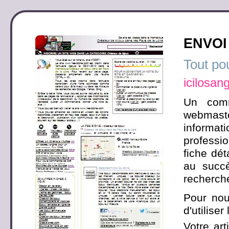
ENVOI
Tout po
icilosang
Un comm
webmaste
informati
professio
fiche dét
au succ
recherch
Pour nou
d'utilise
Votre art