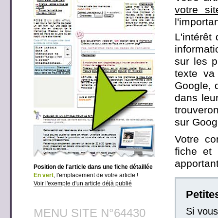
votre si
l'importa
L'intérêt
informati
sur les 
texte va
Google, q
dans leur
trouveron
sur Googl
Votre co
fiche et
apportant
Position de l'article dans une fiche détaillée
En vert
, l'emplacement de votre article !
Voir l'exemple d'un article déjà publié
Petit
Si vou
MENU SITE N°64430