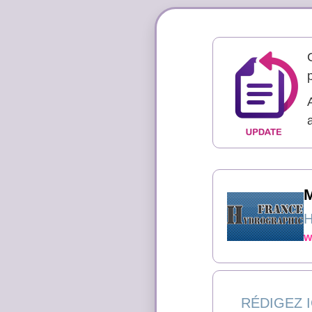
H
w
RÉDIGEZ I