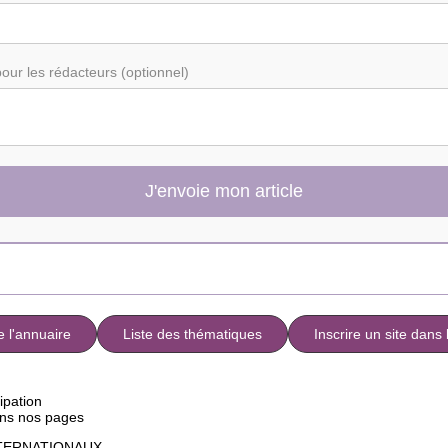
pour les rédacteurs (optionnel)
J'envoie mon article
e l'annuaire
Liste des thématiques
Inscrire un site dans 
ipation
ns nos pages
INTERNATIONAUX