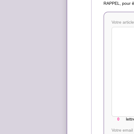
RAPPEL, pour êt
Votre article
lett
Votre email