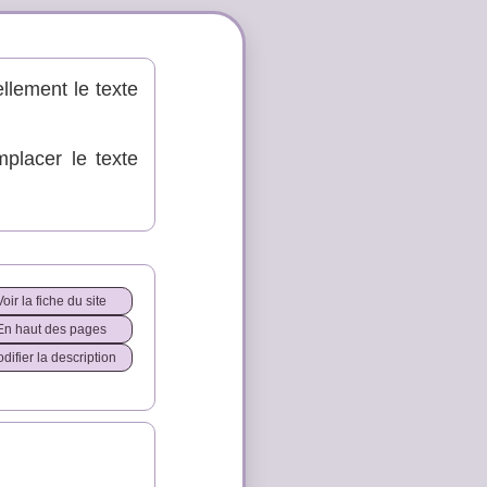
llement le texte
mplacer le texte
Voir la fiche du site
En haut des pages
difier la description