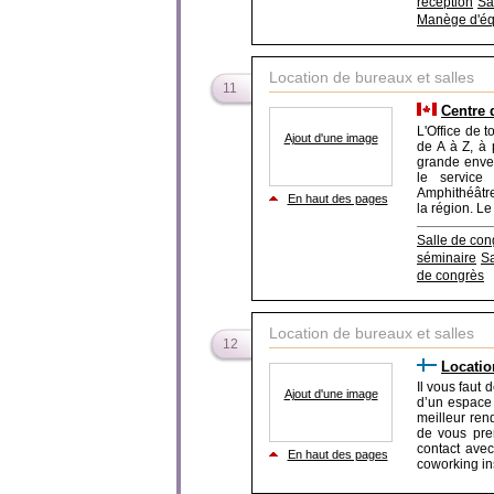
réception
Sa
Manège d'éq
Location de bureaux et salles
11
Centre 
L'Office de 
Ajout d'une image
de A à Z, à 
grande enver
le service
Amphithéâtre
En haut des pages
la région. Le
Salle de con
séminaire
Sa
de congrès
Location de bureaux et salles
12
Locatio
Il vous faut
Ajout d'une image
d’un espace 
meilleur re
de vous pre
contact avec
En haut des pages
coworking ins