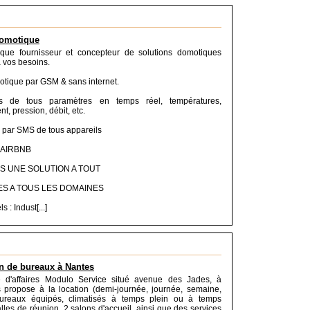
omotique
ue fournisseur et concepteur de solutions domotiques
 vos besoins.
otique par GSM & sans internet.
ces de tous paramètres en temps réel, températures,
nt, pression, débit, etc.
ar SMS de tous appareils
 AIRBNB
S UNE SOLUTION A TOUT
ES A TOUS LES DOMAINES
 : Indust[...]
n de bureaux à Nantes
e d'affaires Modulo Service situé avenue des Jades, à
 propose à la location (demi-journée, journée, semaine,
ureaux équipés, climatisés à temps plein ou à temps
alles de réunion, 2 salons d'accueil, ainsi que des services