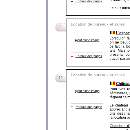
productifs, c
En haut des pages
Le plus intér
Location de bureaux et salles
9
L'espac
Lorsqu’on fa
Ajout d'une image
on ne peut p
ce fait, la 
tête. Mais, 
présente co
En haut des pages
travail parta
Location de bureaux et salles
10
Château
Pour vos re
Ajout d'une image
séminaires,
règnent calm
Le château B
En haut des pages
appréciant l
gîte, des ch
la location po
Chambres d'