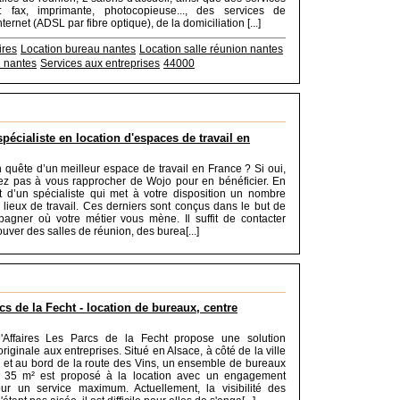
: fax, imprimante, photocopieuse..., des services de
nternet (ADSL par fibre optique), de la domiciliation [...]
ires
Location bureau nantes
Location salle réunion nantes
n nantes
Services aux entreprises
44000
pécialiste en location d'espaces de travail en
 quête d’un meilleur espace de travail en France ? Si oui,
tez pas à vous rapprocher de Wojo pour en bénéficier. En
agit d’un spécialiste qui met à votre disposition un nombre
 lieux de travail. Ces derniers sont conçus dans le but de
agner où votre métier vous mène. Il suffit de contacter
uver des salles de réunion, des burea[...]
cs de la Fecht - location de bureaux, centre
'Affaires Les Parcs de la Fecht propose une solution
riginale aux entreprises. Situé en Alsace, à côté de la ville
t au bord de la route des Vins, un ensemble de bureaux
 35 m² est proposé à la location avec un engagement
r un service maximum. Actuellement, la visibilité des