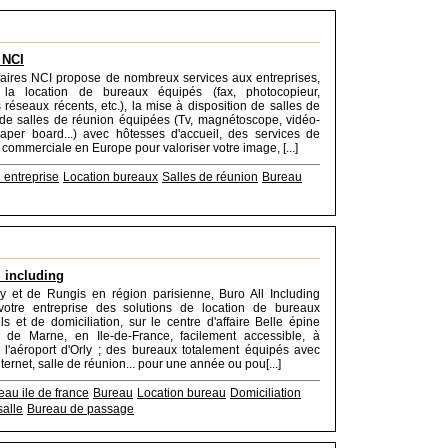
 NCI
faires NCI propose de nombreux services aux entreprises,
a location de bureaux équipés (fax, photocopieur,
réseaux récents, etc.), la mise à disposition de salles de
de salles de réunion équipées (Tv, magnétoscope, vidéo-
paper board...) avec hôtesses d'accueil, des services de
 commerciale en Europe pour valoriser votre image, [...]
 entreprise
Location bureaux
Salles de réunion
Bureau
l including
y et de Rungis en région parisienne, Buro All Including
otre entreprise des solutions de location de bureaux
ls et de domiciliation, sur le centre d'affaire Belle épine
 de Marne, en Ile-de-France, facilement accessible, à
 l'aéroport d'Orly ; des bureaux totalement équipés avec
ternet, salle de réunion... pour une année ou pou[...]
eau ile de france
Bureau
Location bureau
Domiciliation
salle
Bureau de passage