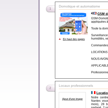
Domotique et automatisme
1
GSM d
GSM-Domotiq
appliquées à
Toute la dom
Surveillan
humidités, ve
En haut des pages
Commandes p
LOCATIONS
NOUS AVON
APPLICABL
Professionnels
Locaux professionnels
2
Locatio
Notre centr
Ajout d'une image
Nantes vous
mois), 28 b
partagé, 2 s