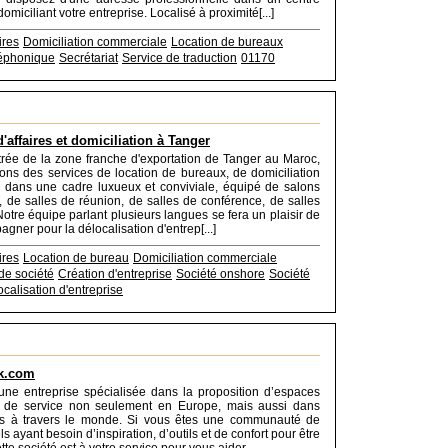
domiciliant votre entreprise. Localisé à proximité[...]
ires
Domiciliation commerciale
Location de bureaux
léphonique
Secrétariat
Service de traduction
01170
'affaires et domiciliation à Tanger
ntrée de la zone franche d'exportation de Tanger au Maroc,
ns des services de location de bureaux, de domiciliation
 dans une cadre luxueux et conviviale, équipé de salons
, de salles de réunion, de salles de conférence, de salles
Notre équipe parlant plusieurs langues se fera un plaisir de
gner pour la délocalisation d'entrep[...]
ires
Location de bureau
Domiciliation commerciale
 de société
Création d'entreprise
Société onshore
Société
calisation d'entreprise
k.com
une entreprise spécialisée dans la proposition d’espaces
et de service non seulement en Europe, mais aussi dans
ys à travers le monde. Si vous êtes une communauté de
s ayant besoin d’inspiration, d’outils et de confort pour être