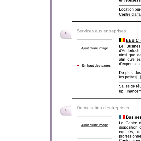
entreprises n'
Location bu
Centre d'affa
Services aux entreprises
5
EEBIC -
Le Busines
Ajout d'une image
d'Anderlecht
ainsi que d
afin qu'elle
d'experts et
En haut des pages
De plus, des
les petites[...]
Salles de ré
up
Finance
Domiciliation d'entreprises
6
Busines
Le Centre d
Ajout d'une image
disposition 
équipés, de
professionne
Center, vou