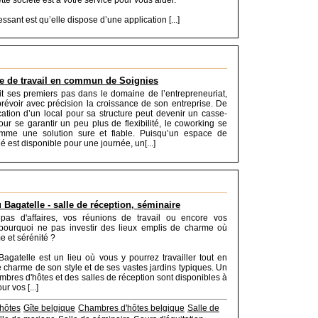
ette société est à votre service pour vous aider.
essant est qu’elle dispose d’une application [...]
e de travail en commun de Soignies
it ses premiers pas dans le domaine de l’entrepreneuriat,
révoir avec précision la croissance de son entreprise. De
location d’un local pour sa structure peut devenir un casse-
pour se garantir un peu plus de flexibilité, le coworking se
mme une solution sure et fiable. Puisqu’un espace de
gé est disponible pour une journée, un[...]
 Bagatelle - salle de réception, séminaire
pas d'affaires, vos réunions de travail ou encore vos
 pourquoi ne pas investir des lieux emplis de charme où
e et sérénité ?
agatelle est un lieu où vous y pourrez travailler tout en
e charme de son style et de ses vastes jardins typiques. Un
ambres d'hôtes et des salles de réception sont disponibles à
ur vos [...]
hôtes
Gîte belgique
Chambres d'hôtes belgique
Salle de