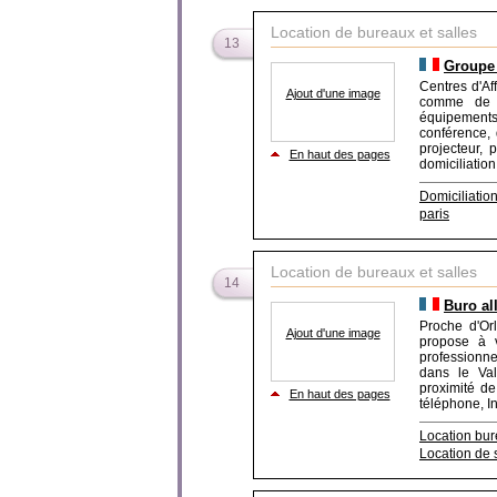
Location de bureaux et salles
13
Groupe
Centres d'Af
Ajout d'une image
comme de l
équipements 
conférence, 
projecteur, 
En haut des pages
domiciliation
Domiciliation
paris
Location de bureaux et salles
14
Buro al
Proche d'Orl
Ajout d'une image
propose à v
professionne
dans le Val
proximité de
En haut des pages
téléphone, In
Location bur
Location de 