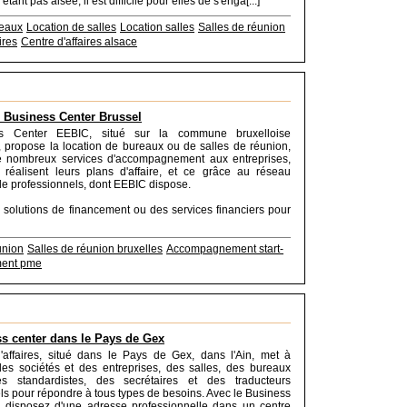
étant pas aisée, il est difficile pour elles de s'enga[...]
reaux
Location de salles
Location salles
Salles de réunion
ires
Centre d'affaires alsace
 Business Center Brussel
s Center EEBIC, situé sur la commune bruxelloise
, propose la location de bureaux ou de salles de réunion,
e nombreux services d'accompagnement aux entreprises,
s réalisent leurs plans d'affaire, et ce grâce au réseau
 de professionnels, dont EEBIC dispose.
 solutions de financement ou des services financiers pour
union
Salles de réunion bruxelles
Accompagnement start-
ment pme
s center dans le Pays de Gex
'affaires, situé dans le Pays de Gex, dans l'Ain, met à
des sociétés et des entreprises, des salles, des bureaux
s standardistes, des secrétaires et des traducteurs
ls pour répondre à tous types de besoins. Avec le Business
s disposez d'une adresse professionnelle dans un centre