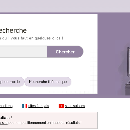
echerche
n qu'il vous faut en quelques clics !
Chercher
iption rapide
Recherche thématique
anadiens
sites français
sites suisses
ltats !
 site
pour un positionnement en haut des résultats !