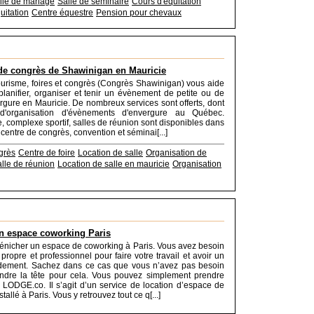
lle de mariage
Salle de séminaire
Cours d'équitation
uitation
Centre équestre
Pension pour chevaux
de congrès de Shawinigan en Mauricie
tourisme, foires et congrès (Congrès Shawinigan) vous aide
planifier, organiser et tenir un évènement de petite ou de
gure en Mauricie. De nombreux services sont offerts, dont
 d'organisation d'évènements d'envergure au Québec.
, complexe sportif, salles de réunion sont disponibles dans
 centre de congrès, convention et séminai[...]
grès
Centre de foire
Location de salle
Organisation de
lle de réunion
Location de salle en mauricie
Organisation
n espace coworking Paris
 dénicher un espace de coworking à Paris. Vous avez besoin
propre et professionnel pour faire votre travail et avoir un
ndement. Sachez dans ce cas que vous n’avez pas besoin
ndre la tête pour cela. Vous pouvez simplement prendre
 LODGE.co. Il s’agit d’un service de location d’espace de
tallé à Paris. Vous y retrouvez tout ce q[...]