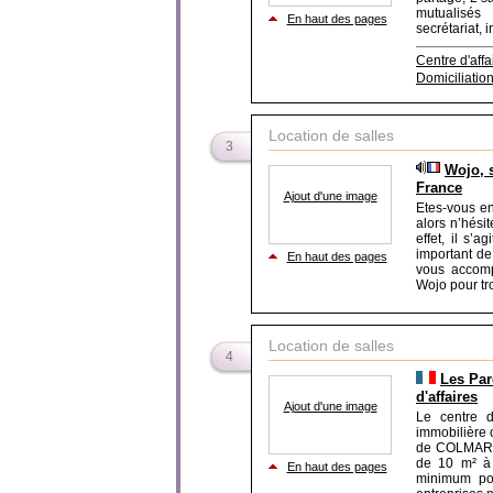
mutualisés 
En haut des pages
secrétariat, i
Centre d'affa
Domiciliatio
Location de salles
3
Wojo, s
France
Ajout d'une image
Etes-vous en
alors n’hési
effet, il s’
important de
En haut des pages
vous accomp
Wojo pour tro
Location de salles
4
Les Par
d'affaires
Ajout d'une image
Le centre d
immobilière o
de COLMAR e
de 10 m² à
En haut des pages
minimum pou