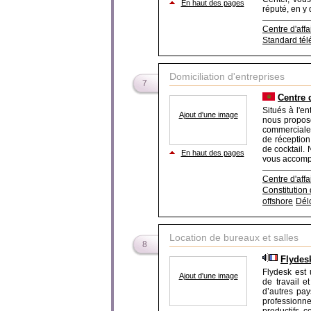
En haut des pages
réputé, en y 
Centre d'affa
Standard té
Domiciliation d'entreprises
7
Centre d
Situés à l'e
Ajout d'une image
nous proposo
commerciale
de réception
de cocktail. 
En haut des pages
vous accompa
Centre d'affa
Constitution
offshore
Délo
Location de bureaux et salles
8
Flydes
Flydesk est 
Ajout d'une image
de travail 
d’autres pa
professionnel