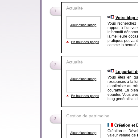
Actualité
1
Votre blog 
Vous recherchez u
Ajout d'une image
rapport à l’univer
informatif dénomm
la meilleure occa
pratiques pouvant
En haut des pages
comme la beauté (b
Actualité
2
Le portail d
Vous êtes en quê
Ajout d'une image
ressources à la fo
d’optimiser au mi
courante. Eh bien 
épauler. Vous ave
En haut des pages
blog généraliste d
Gestion de patrimoine
3
Création et
Création et Déve
Ajout d'une image
valeur vénale de