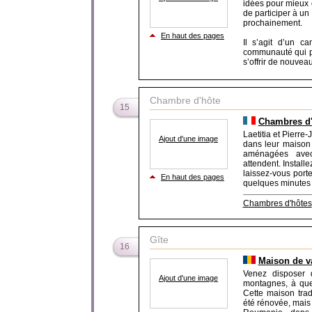
idées pour mieux o
de participer à u
prochainement.
En haut des pages
Il s’agit d’un c
communauté qui pa
s’offrir de nouveau
Chambre d'hôte
15
Chambres d'
Laetitia et Pierr
Ajout d'une image
dans leur maison 
aménagées avec 
attendent. Install
laissez-vous port
En haut des pages
quelques minutes 
Chambres d'hôtes
Gîte
16
Maison de v
Venez disposer 
Ajout d'une image
montagnes, à que
Cette maison trad
été rénovée, mais 