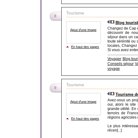
Tourisme
8
Blog touris
Changez de Cap e
Ajout d'une image
découvrir de nou
séjour dans un ca
toute sérénité ou 
locales, Changez 
En haut des pages
Si vous avez enten
Voyager
Blog tou
Conseils séjour
V
voyage
Tourisme
9
Tourisme de
Avez-vous un proj
Ajout d'une image
oui, alors le sit
grande utilité. En 
terroirs de Franc
régions agricoles d
En haut des pages
Le plus intéressa
récen[...]