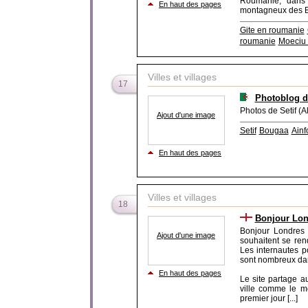
Roumanie, dans 
En haut des pages
montagneux des Buc
Gite en roumanie
roumanie
Moeciu 
Villes et villages
17
Photoblog 
Photos de Setif (Al
Ajout d'une image
Setif
Bougaa
Ainf
En haut des pages
Villes et villages
18
Bonjour Lon
Bonjour Londres 
Ajout d'une image
souhaitent se ren
Les internautes p
sont nombreux dan
En haut des pages
Le site partage a
ville comme le mé
premier jour [...]