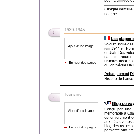
pour la clinique de 
Clinique dentaire
hongrie
1939-1945
6
Les plages d
Voici l'histoire 
Ajout d'une image
juin 1944 en Norm
et Utah. Des vidé
dans ces heures p
histoires insolites
En haut des pages
qui ont vécues le 
Débarquement
Dé
Histoire de france
Tourisme
7
Blog de voy
Conçu par une g
Ajout d'une image
mémorable à Osaka
est entièrement d
aux découvertes d
blog des astuces 
En haut des pages
permettre aux inte