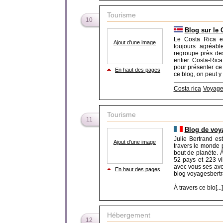
Tourisme
10
Blog sur le 
Le Costa Rica es
Ajout d'une image
toujours agréabl
regroupe près de
entier. Costa-Ric
pour présenter ce 
En haut des pages
ce blog, on peut y 
Costa rica
Voyage 
Tourisme
11
Blog de voya
Julie Bertrand e
Ajout d'une image
travers le monde 
bout de planète. À
52 pays et 223 vil
avec vous ses aven
En haut des pages
blog voyagesbertra
À travers ce blo[...]
Hébergement
12