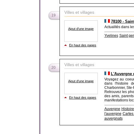
Villes et villages
19
78100 - Sai
Actualités dans le
Ajout d'une image
Yvelines
Saint ge
En haut des pages
Villes et villages
20
L'Auvergne d
Voyagez au coeur
Ajout d'une image
dans l'histoire 
Charbonnier, Ste-Fl
Retrouvez les phot
des amis, parents
En haut des pages
manifestations loc
Auvergne
Histoir
l'auvergne
Cartes
auvergnats