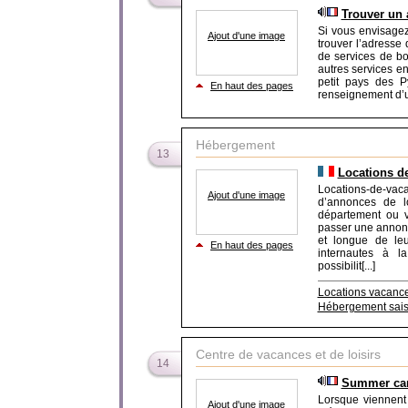
Trouver un
Si vous envisagez
Ajout d'une image
trouver l’adresse 
de services de bo
autres services en
petit pays des P
En haut des pages
renseignement d’un
Hébergement
13
Locations d
Locations-de-va
Ajout d'une image
d’annonces de l
département ou vi
passer une annonc
et longue de leu
En haut des pages
internautes à l
possibilit[...]
Locations vacanc
Hébergement sais
Centre de vacances et de loisirs
14
Summer cam
Lorsque viennent
Ajout d'une image