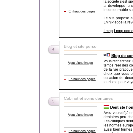
la société s'est s
a développé une
incontournable su
En haut des pages
Le site propose au
LMNP et de la reven
Lmnp
Lmnp occas
Blog et site perso
4
Blog de con
Vous recherchez u
Ajout d'une image
temps réel des co
de la vie pratique
choix que vous po
occasion de décou
En haut des pages
tourisme pour voyage
Cabinet et soins dentaires
5
Dentiste hon
Avez-vous déjà ent
Ajout d'une image
dentaires peu cher
Les cliniques den
les normes europée
aussi bien formés 
En haut des pages