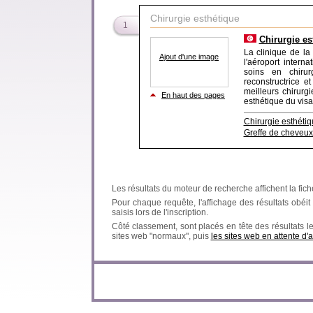
Chirurgie esthétique
1
Chirurgie es
La clinique de la
Ajout d'une image
l'aéroport intern
soins en chirur
reconstructrice 
meilleurs chirurg
En haut des pages
esthétique du visag
Chirurgie esthétiq
Greffe de cheveux 
Les résultats du moteur de recherche affichent la fich
Pour chaque requête, l'affichage des résultats obéit à
saisis lors de l'inscription.
Côté classement, sont placés en tête des résultats l
sites web "normaux", puis
les sites web en attente d'