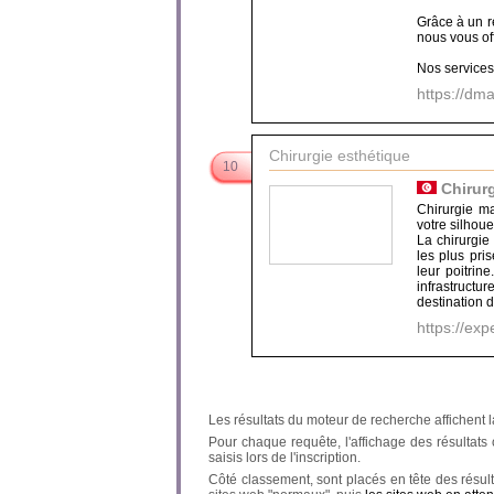
Grâce à un r
nous vous of
Nos services 
https://dma
Chirurgie esthétique
10
Chirur
Chirurgie m
votre silhoue
La chirurgie
les plus pri
leur poitrin
infrastructu
destination d
https://exp
Les résultats du moteur de recherche affichent l
Pour chaque requête, l'affichage des résultats ob
saisis lors de l'inscription.
Côté classement, sont placés en tête des résult