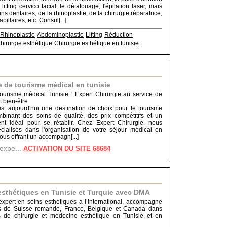
 lifting cervico facial, le détatouage, l'épilation laser, mais
ns dentaires, de la rhinoplastie, de la chirurgie réparatrice,
pillaires, etc. Consul[...]
Rhinoplastie
Abdominoplastie
Lifting
Réduction
hirurgie esthétique
Chirurgie esthétique en tunisie
 de tourisme médical en tunisie
urisme médical Tunisie : Expert Chirurgie au service de
t bien-être
st aujourd'hui une destination de choix pour le tourisme
binant des soins de qualité, des prix compétitifs et un
nt idéal pour se rétablir. Chez Expert Chirurgie, nous
ialisés dans l'organisation de votre séjour médical en
ous offrant un accompagn[...]
.expe...
ACTIVATION DU SITE 68684
esthétiques en Tunisie et Turquie avec DMA
xpert en soins esthétiques à l’international, accompagne
ts de Suisse romande, France, Belgique et Canada dans
ts de chirurgie et médecine esthétique en Tunisie et en