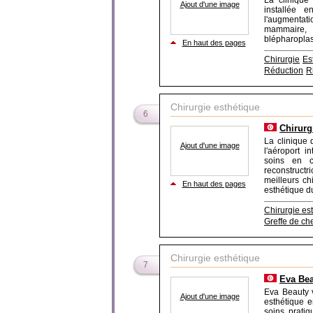
La clinique 
Ajout d'une image
installée e
l'augmentat
mammaire, 
blépharoplas
En haut des pages
Chirurgie
Es
Réduction
R
Chirurgie esthétique
6
Chirurg
La clinique 
Ajout d'une image
l'aéroport i
soins en c
reconstruct
meilleurs ch
En haut des pages
esthétique du
Chirurgie est
Greffe de ch
Chirurgie esthétique
7
Eva Bea
Eva Beauty v
Ajout d'une image
esthétique e
soins, pratiq