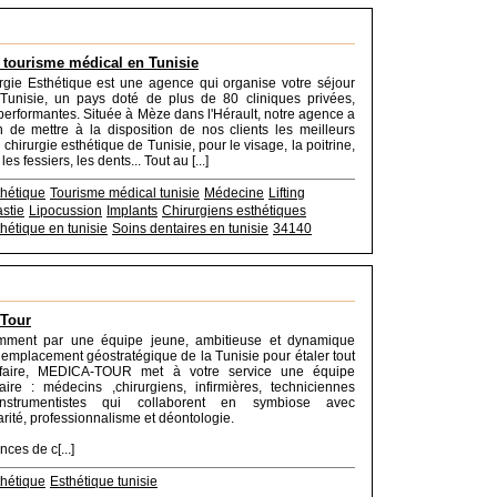
 tourisme médical en Tunisie
gie Esthétique est une agence qui organise votre séjour
Tunisie, un pays doté de plus de 80 cliniques privées,
performantes. Située à Mèze dans l'Hérault, notre agence a
 de mettre à la disposition de nos clients les meilleurs
 chirurgie esthétique de Tunisie, pour le visage, la poitrine,
 les fessiers, les dents... Tout au [...]
thétique
Tourisme médical tunisie
Médecine
Lifting
stie
Lipocussion
Implants
Chirurgiens esthétiques
thétique en tunisie
Soins dentaires en tunisie
34140
 Tour
mment par une équipe jeune, ambitieuse et dynamique
 l’emplacement géostratégique de la Tunisie pour étaler tout
 faire, MEDICA-TOUR met à votre service une équipe
inaire : médecins ,chirurgiens, infirmières, techniciennes
nstrumentistes qui collaborent en symbiose avec
ité, professionnalisme et déontologie.
ces de c[...]
thétique
Esthétique tunisie