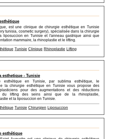
esthétique
ue, est une clinique de chirurgie esthétique en Tunisie
ery tunisia, cosmetic surgery), spécialisée dans la chirurgie
la liposuccion en Tunisie et l'anneau gastrique ainsi que
tation mammaire, la rhinoplastie et le lifting.
thétique
Tunisie
Clinique
Rhinoplastie
Lifting
 esthetique - Tunisie
e esthétique en Tunisie, par sublima esthétique, le
 de la chirurgie esthétique en Tunisie vous propose des
 plasticiens pour des augmentations et des réductions
 du lifting des seins ainsi que de la rhinoplastie,
stie et la liposuccion en Tunisie.
thétique
Tunisie
Chirurgien
Liposuccion
e esthétique