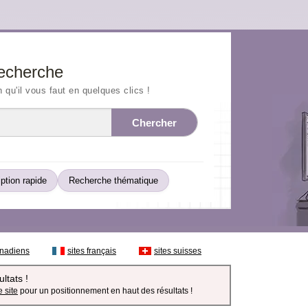
echerche
n qu'il vous faut en quelques clics !
Chercher
iption rapide
Recherche thématique
anadiens
sites français
sites suisses
ltats !
 site
pour un positionnement en haut des résultats !