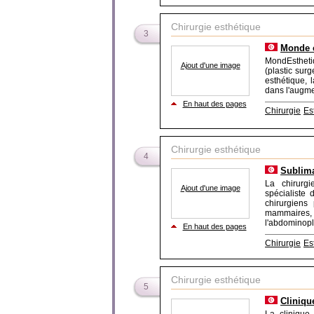
Chirurgie esthétique
3
Monde 
MondEsthetiq
Ajout d'une image
(plastic surg
esthétique, 
dans l'augmen
En haut des pages
Chirurgie
Es
Chirurgie esthétique
4
Sublima
La chirurgi
Ajout d'une image
spécialiste
chirurgiens
mammaires,
l'abdominopla
En haut des pages
Chirurgie
Es
Chirurgie esthétique
5
Cliniqu