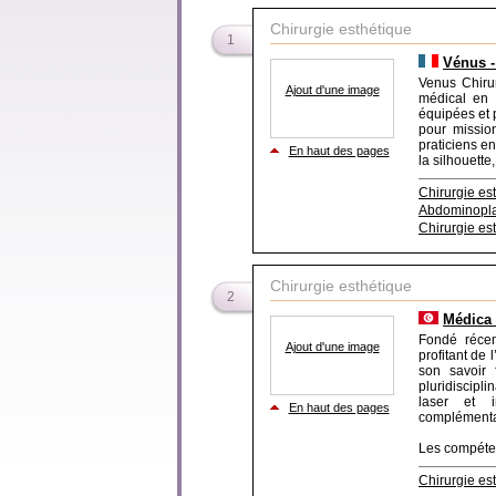
Chirurgie esthétique
1
Vénus -
Venus Chirur
Ajout d'une image
médical en 
équipées et 
pour mission
praticiens en
En haut des pages
la silhouette,
Chirurgie es
Abdominopla
Chirurgie es
Chirurgie esthétique
2
Médica
Fondé réce
Ajout d'une image
profitant de
son savoir
pluridiscipl
laser et i
En haut des pages
complémentar
Les compéten
Chirurgie es