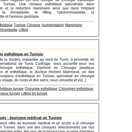
Saint Augustin est une clinique de chirurgie esthétique
n Tunisie. Une clinique esthétique spécialisée dans
ion et la réduction mammaire ainsi que dans l'implant
la rhinoplastie, le lifting, l'abdominoplastie, la
tie et l'anneau gastrique.
thétique
Tunisie
Clinique
Augmentation
Mammaire
hinoplastie
Lifting
ie esthétique en Tunisie
de la Soukra, implantée au nord de Tunis, à proximité de
nternational de Tunis Carthage, vous accueille pour vos
hirurgie esthétique. Diplômé en Chirurgie plastique
rice et esthétique, le docteur Hichem Mahmoud, un des
irurgiens d’esthétique en Tunisie, spécialisé en chirurgie
 visage, du corps et des seins, vous conseille et vo[...]
hétique tunisie
Chirurgie esthétique
Chirurgien esthétique
eveux tunisie
Lifting en tunisie
uty - tourisme médical en Tunisie
ous offre du tourisme médical et un accès à la chirurgie
n Tunisie, dans une des cliniques sélectionnées par nos
uant des actes, tels que de la liposuccion, la pose d'anneau