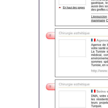
gastrique, le
aussi des soi
En haut des pages
des greffes ca
Liposuccion
mammaire
C
Chirurgie esthétique
8
Agence
Agence de to
votre santé e
La Tunisie e
médical, com
environneme
sommes spéc
Tunisie, en v
http://www
Chirurgie esthétique
9
Soins 
DMA, votre e
les résiden
leurs proje
Turquie.