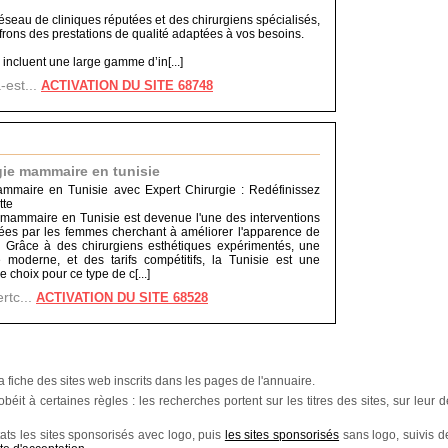
éseau de cliniques réputées et des chirurgiens spécialisés,
frons des prestations de qualité adaptées à vos besoins.
incluent une large gamme d’in[...]
-est...
ACTIVATION DU SITE 68748
gie mammaire en tunisie
ammaire en Tunisie avec Expert Chirurgie : Redéfinissez
tte
 mammaire en Tunisie est devenue l'une des interventions
sées par les femmes cherchant à améliorer l'apparence de
e. Grâce à des chirurgiens esthétiques expérimentés, une
re moderne, et des tarifs compétitifs, la Tunisie est une
e choix pour ce type de c[...]
ertc...
ACTIVATION DU SITE 68528
a fiche des sites web inscrits dans les pages de l'annuaire.
éit à certaines règles : les recherches portent sur les titres des sites, sur leur de
ats les sites sponsorisés avec logo, puis
les sites sponsorisés
sans logo, suivis 