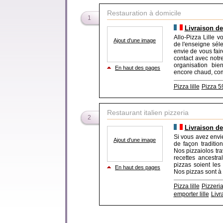
Restauration à domicile
1
Livraison de
Allo-Pizza Lille
Ajout d'une image
de l'enseigne séle
envie de vous fair
contact avec notre
organisation bi
En haut des pages
encore chaud, comme
Pizza lille
Pizza 5
Restaurant italien pizzeria
2
Livraison de
Si vous avez envie
Ajout d'une image
de façon tradition
Nos pizzaiolos tr
recettes ancestr
pizzas soient les
En haut des pages
Nos pizzas sont à e
Pizza lille
Pizzeria 
emporter lille
Livr