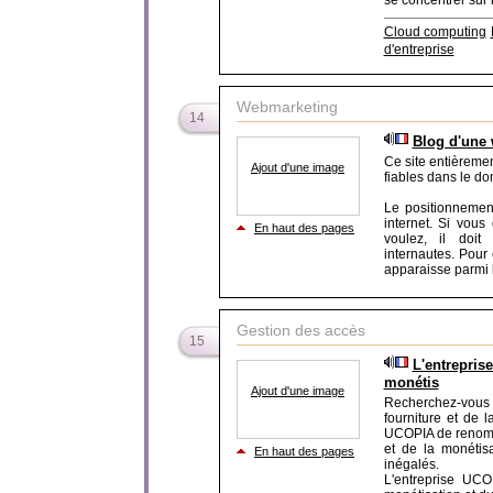
se concentrer sur le
Cloud computing
d'entreprise
Webmarketing
14
Blog d'une
Ce site entièreme
Ajout d'une image
fiables dans le d
Le positionnement
internet. Si vous
En haut des pages
voulez, il doit
internautes. Pour c
apparaisse parmi l
Gestion des accès
15
L'entrepris
monétis
Ajout d'une image
Recherchez-vous
fourniture et de l
UCOPIA de renomm
et de la monétis
En haut des pages
inégalés.
L'entreprise UCO