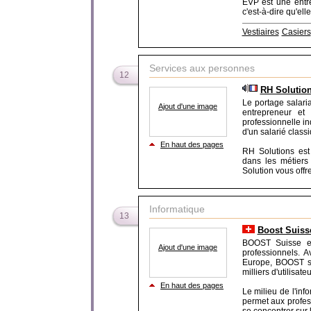
EVP est une entre
c'est-à-dire qu'elle e
Vestiaires
Casiers
Services aux personnes
12
RH Solution
Le portage salari
Ajout d'une image
entrepreneur et
professionnelle i
d'un salarié class
En haut des pages
RH Solutions est 
dans les métiers 
Solution vous offre 
Informatique
13
Boost Suiss
BOOST Suisse es
Ajout d'une image
professionnels. 
Europe, BOOST sim
milliers d'utilisateu
En haut des pages
Le milieu de l'in
permet aux profess