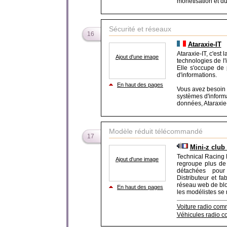
monétisation et du 
Sécurité et réseaux
16
Ataraxie-IT
Ataraxie-IT, c'est
Ajout d'une image
technologies de l
Elle s'occupe de
d'informations.
En haut des pages
Vous avez besoin 
systèmes d'inform
données, Ataraxie-I
Modèle réduit télécommandé
17
Mini-z club
Technical Racing 
Ajout d'une image
regroupe plus de 
détachées pour
Distributeur et 
réseau web de blog
En haut des pages
les modélistes se r
Voiture radio co
Véhicules radio c