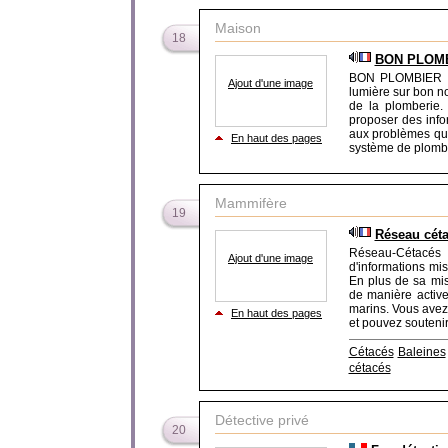
Maison
18
BON PLOM
BON PLOMBIER est
Ajout d'une image
lumière sur bon n
de la plomberie.
proposer des infor
aux problèmes que
En haut des pages
système de plombe
Mammifère
19
Réseau cét
Réseau-Cétacés 
Ajout d'une image
d'informations mi
En plus de sa mis
de manière activ
marins. Vous avez
En haut des pages
et pouvez soutenir
Cétacés
Baleines
cétacés
Détective privé
20