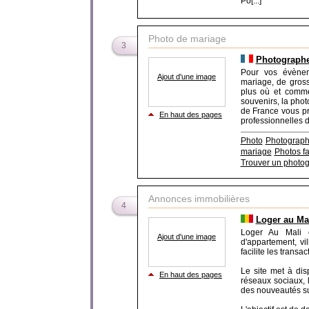
Po[...]
Photo de mariage
3
Photographe
Pour vos évènem
Ajout d'une image
mariage, de gros
plus où et commen
souvenirs, la phot
de France vous p
En haut des pages
professionnelles d
Photo
Photograph
mariage
Photos fa
Trouver un photo
Annonces immobilières
4
Loger au Ma
Loger Au Mali e
Ajout d'une image
d'appartement, vi
facilite les transa
Le site met à disp
En haut des pages
réseaux sociaux, l
des nouveautés sur