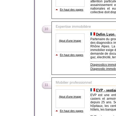
attention particu
assainissement e
nationales et eu
En haut des pages
collective doit di
Expertise immobilière
10
Defim Lyon 
Partenaire du gro
Ajout d'une image
des diagnostics im
Rhône Alpes. La 
immobilier exige 
demande de docume
En haut des pages
gaz, électricité, te
Diagnostics immob
Diagnostic immobi
Mobilier professionnel
11
EVP - vestia
EVP est une entr
Ajout d'une image
casiers et armoi
depuis 25 ans. Se
hôpitaux, les cen
hôtels, les banque
En haut des pages