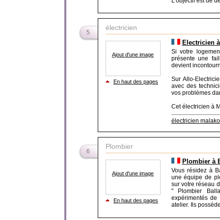
L'objectif est de de
électricien
5
Electricien 
Si votre logement
Ajout d'une image
présente une fail
devient incontour
Sur Allo-Electrici
En haut des pages
avec des technici
vos problèmes dan
Cet électricien à Ma
électricien malako
Plombier
6
Plombier à 
Vous résidez à B
Ajout d'une image
une équipe de pl
sur votre réseau 
" Plombier Ball
expérimentés de t
En haut des pages
atelier. Ils possèd