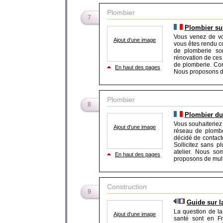
Plombier
7
Plombier sur
Vous venez de vou
Ajout d'une image
vous êtes rendu c
de plomberie son
rénovation de ces
de plomberie. Con
En haut des pages
Nous proposons de
Plombier
8
Plombier du
Vous souhaiteriez
Ajout d'une image
réseau de plombe
décidé de contact
Sollicitez sans p
atelier. Nous so
En haut des pages
proposons de multi
Construction
9
Guide sur l
La question de la
Ajout d'une image
santé sont en Fr