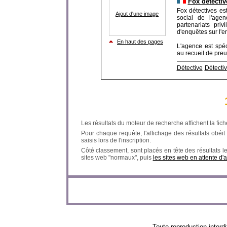
Fox détectiv
Fox détectives es
Ajout d'une image
social de l'age
partenariats pri
d'enquêtes sur l'en
En haut des pages
L'agence est spéc
au recueil de preuv
Détective
Détectiv
Les résultats du moteur de recherche affichent la fich
Pour chaque requête, l'affichage des résultats obéit à
saisis lors de l'inscription.
Côté classement, sont placés en tête des résultats l
sites web "normaux", puis
les sites web en attente d'
Toute reproduction in