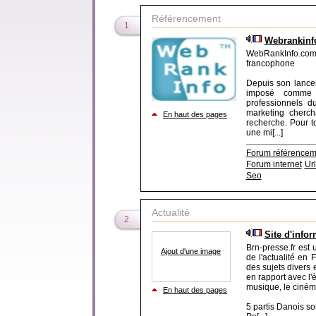
Référencement
1
Webrankinf
WebRankInfo.co
francophone
Depuis son lance
imposé comme l
professionnels d
marketing cherch
En haut des pages
recherche. Pour t
une mi[...]
Forum référencem
Forum internet
Url
Seo
Actualité
2
Site d'info
Brn-presse.fr est 
Ajout d'une image
de l'actualité en 
des sujets divers e
en rapport avec l'é
musique, le cinéma
En haut des pages
5 partis Danois so