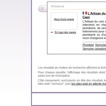
Artisanat
1
L'Artisan du
Caen
Ajout d'une image
L'Artisan du coin
intervient en H
plomberie, de serr
intervenons pour 
En haut des pages
plomberie ou d'ou
nous chargeons éga
Plombier
Serrurie
Serrurier calvado
Les résultats du moteur de recherche affichent la fich
Pour chaque requête, l'affichage des résultats obéit à
saisis lors de l'inscription.
Côté classement, sont placés en tête des résultats l
sites web "normaux", puis
les sites web en attente d'