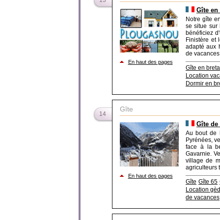
13
Gîte en
Notre gîte e
se situe sur
bénéficiez d
Finistère et
adapté aux 
de vacances a
En haut des pages
Gîte en bret
Location va
Dormir en b
Gîte
14
Gîte de
Au bout de 
Pyrénées, ve
face à la b
Gavarnie. Ve
village de m
agriculteurs 
En haut des pages
Gîte
Gîte 65
Location gè
de vacances