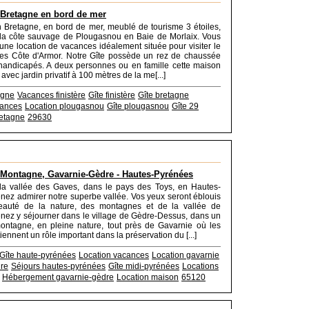
 Bretagne en bord de mer
n Bretagne, en bord de mer, meublé de tourisme 3 étoiles,
 la côte sauvage de Plougasnou en Baie de Morlaix. Vous
'une location de vacances idéalement située pour visiter le
 les Côte d'Armor. Notre Gîte possède un rez de chaussée
handicapés. A deux personnes ou en famille cette maison
vec jardin privatif à 100 mètres de la me[...]
agne
Vacances finistère
Gîte finistère
Gîte bretagne
cances
Location plougasnou
Gîte plougasnou
Gîte 29
retagne
29630
 Montagne, Gavarnie-Gèdre - Hautes-Pyrénées
la vallée des Gaves, dans le pays des Toys, en Hautes-
nez admirer notre superbe vallée. Vos yeux seront éblouis
eauté de la nature, des montagnes et de la vallée de
nez y séjourner dans le village de Gèdre-Dessus, dans un
ontagne, en pleine nature, tout près de Gavarnie où les
tiennent un rôle important dans la préservation du [...]
Gîte haute-pyrénées
Location vacances
Location gavarnie
dre
Séjours hautes-pyrénées
Gîte midi-pyrénées
Locations
Hébergement gavarnie-gèdre
Location maison
65120