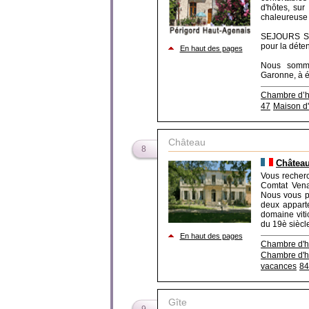
d'hôtes, su
chaleureuse 
SEJOURS SEM
pour la déten
En haut des pages
Nous somme
Garonne, à ég
Chambre d’h
47
Maison d'
Château
8
Château
Vous recherc
Comtat Vena
Nous vous pr
deux appart
domaine viti
du 19è siècle
En haut des pages
Chambre d'h
Chambre d'h
vacances
84
Gîte