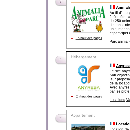
3
Animali
Au fil d'une
forêt médoca
de 250 anima
dindons, oie
unique dans 
et participer
En haut des pages
Parc animali
Hébergement
4
Anyres
Le site anyr
Son objectif
leur proposa
de la locati
Avec anyresa
par les profe
En haut des pages
Locations
V
Appartement
5
Locatio
Location de 