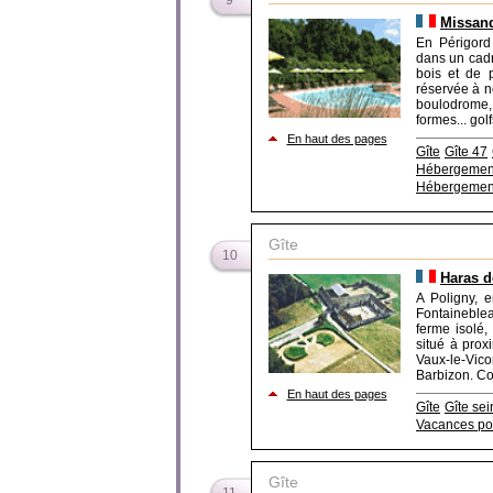
9
Missand
En Périgord
dans un cadr
bois et de p
réservée à n
boulodrome,
formes... golf
En haut des pages
Gîte
Gîte 47
Hébergement
Hébergemen
Gîte
10
Haras d
A Poligny, 
Fontaineble
ferme isolé,
situé à prox
Vaux-le-Vi
Barbizon. Con
En haut des pages
Gîte
Gîte se
Vacances po
Gîte