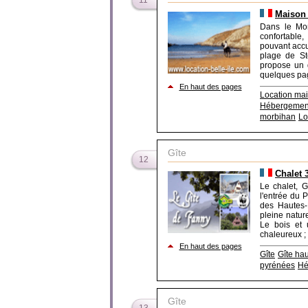
11
Maison 
Dans le Mor
confortable,
pouvant accu
plage de Ste
propose un d
quelques page
En haut des pages
Location ma
Hébergement
morbihan
Lo
Gîte
12
Chalet 
Le chalet, G
l'entrée du 
des Hautes-
pleine natur
Le bois et 
chaleureux ; 
En haut des pages
Gîte
Gîte ha
pyrénées
Hé
Gîte