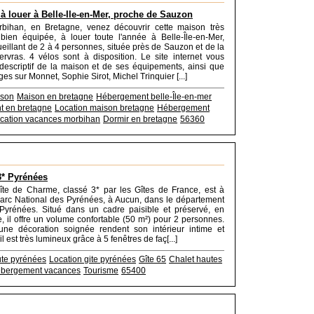
à louer à Belle-Ile-en-Mer, proche de Sauzon
bihan, en Bretagne, venez découvrir cette maison très
 bien équipée, à louer toute l'année à Belle-Île-en-Mer,
eillant de 2 à 4 personnes, située près de Sauzon et de la
rvras. 4 vélos sont à disposition. Le site internet vous
escriptif de la maison et de ses équipements, ainsi que
s sur Monnet, Sophie Sirot, Michel Trinquier [...]
ison
Maison en bretagne
Hébergement belle-Île-en-mer
 en bretagne
Location maison bretagne
Hébergement
cation vacances morbihan
Dormir en bretagne
56360
3* Pyrénées
îte de Charme, classé 3* par les Gîtes de France, est à
Parc National des Pyrénées, à Aucun, dans le département
Pyrénées. Situé dans un cadre paisible et préservé, en
e, il offre un volume confortable (50 m²) pour 2 personnes.
une décoration soignée rendent son intérieur intime et
il est très lumineux grâce à 5 fenêtres de faç[...]
ute pyrénées
Location gite pyrénées
Gîte 65
Chalet hautes
bergement vacances
Tourisme
65400