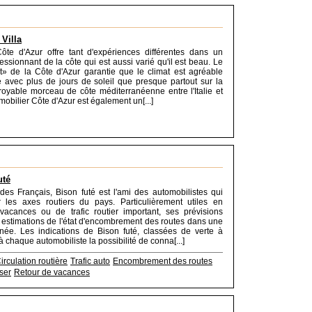
 Villa
ôte d'Azur offre tant d'expériences différentes dans un
essionnant de la côte qui est aussi varié qu'il est beau. Le
t» de la Côte d'Azur garantie que le climat est agréable
e avec plus de jours de soleil que presque partout sur la
royable morceau de côte méditerranéenne entre l'Italie et
mobilier Côte d'Azur est également un[...]
uté
es Français, Bison futé est l'ami des automobilistes qui
r les axes routiers du pays. Particulièrement utiles en
vacances ou de trafic routier important, ses prévisions
estimations de l'état d'encombrement des routes dans une
née. Les indications de Bison futé, classées de verte à
 à chaque automobiliste la possibilité de conna[...]
irculation routière
Trafic auto
Encombrement des routes
ser
Retour de vacances