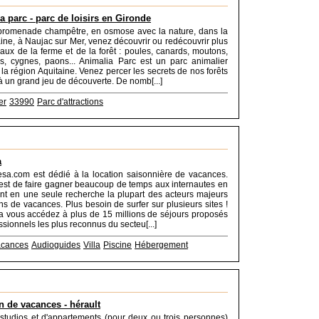
a parc - parc de loisirs en Gironde
 promenade champêtre, en osmose avec la nature, dans la
ine, à Naujac sur Mer, venez découvrir ou redécouvrir plus
ux de la ferme et de la forêt : poules, canards, moutons,
s, cygnes, paons... Animalia Parc est un parc animalier
la région Aquitaine. Venez percer les secrets de nos forêts
 à un grand jeu de découverte. De nomb[...]
er
33990
Parc d'attractions
a
esa.com est dédié à la location saisonnière de vacances.
 est de faire gagner beaucoup de temps aux internautes en
nt en une seule recherche la plupart des acteurs majeurs
ons de vacances. Plus besoin de surfer sur plusieurs sites !
 vous accédez à plus de 15 millions de séjours proposés
ssionnels les plus reconnus du secteu[...]
acances
Audioguides
Villa
Piscine
Hébergement
n de vacances - hérault
studios et d'appartements (pour deux ou trois personnes)