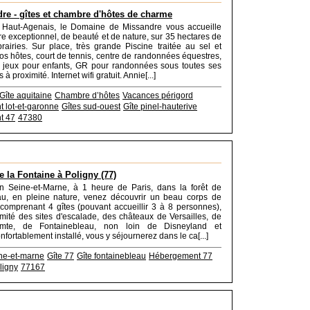
re - gîtes et chambre d'hôtes de charme
 Haut-Agenais, le Domaine de Missandre vous accueille
e exceptionnel, de beauté et de nature, sur 35 hectares de
rairies. Sur place, très grande Piscine traitée au sel et
os hôtes, court de tennis, centre de randonnées équestres,
 jeux pour enfants, GR pour randonnées sous toutes ses
s à proximité. Internet wifi gratuit. Annie[...]
Gîte aquitaine
Chambre d’hôtes
Vacances périgord
 lot-et-garonne
Gîtes sud-ouest
Gîte pinel-hauterive
t 47
47380
e la Fontaine à Poligny (77)
en Seine-et-Marne, à 1 heure de Paris, dans la forêt de
au, en pleine nature, venez découvrir un beau corps de
 comprenant 4 gîtes (pouvant accueillir 3 à 8 personnes),
imité des sites d'escalade, des châteaux de Versailles, de
comte, de Fontainebleau, non loin de Disneyland et
fortablement installé, vous y séjournerez dans le ca[...]
ine-et-marne
Gîte 77
Gîte fontainebleau
Hébergement 77
ligny
77167