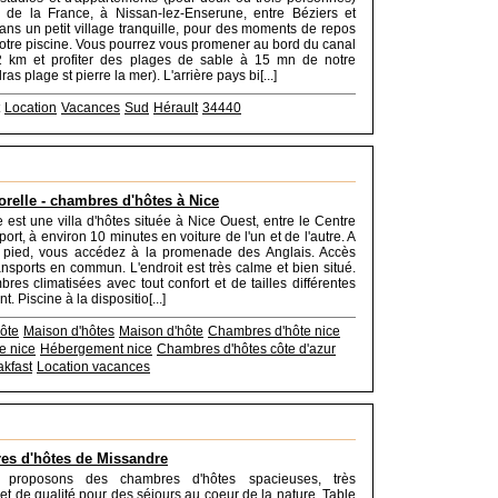
 de la France, à Nissan-lez-Enserune, entre Béziers et
ns un petit village tranquille, pour des moments de repos
otre piscine. Vous pourrez vous promener au bord du canal
2 km et profiter des plages de sable à 15 mn de notre
ras plage st pierre la mer). L'arrière pays bi[...]
Location
Vacances
Sud
Hérault
34440
orelle - chambres d'hôtes à Nice
e est une villa d'hôtes située à Nice Ouest, entre le Centre
roport, à environ 10 minutes en voiture de l'un et de l'autre. A
 pied, vous accédez à la promenade des Anglais. Accès
ransports en commun. L'endroit est très calme et bien situé.
res climatisées avec tout confort et de tailles différentes
. Piscine à la dispositio[...]
ôte
Maison d'hôtes
Maison d'hôte
Chambres d'hôte nice
e nice
Hébergement nice
Chambres d'hôtes côte d'azur
kfast
Location vacances
es d'hôtes de Missandre
proposons des chambres d'hôtes spacieuses, très
 et de qualité pour des séjours au coeur de la nature. Table