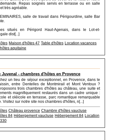
r demande. Repas soignés servis en terrasse ou en salle
et très agréable.
INAIRES, salle de travail dans Périgourdine, salle Bar
te.
s situés en Périgord Haut-Agenais, dans le Lot-et-
ale dist[...]
ôtes
Maison d'hôtes 47
Table d'hôtes
Location vacances
hôtes aquitaine
 Juvenal - chambres d'hôtes en Provence
hez un lieu de séjour exceptionnel, en Provence, dans le
issin, entre Dentelles de Montmirail et Mont Ventoux ?
oposons trois chambres d'hôtes au château, une suite et
ements magnifiquement restaurés dans un cadre unique :
cole et oléicole en terrasse, parc romantique remarquable
. Visitez sur notre site nos chambres d'hôtes, n[...]
ôtes
Château provence
Chambre d'hôtes vaucluse
ôtes 84
Hébergement vaucluse
Hébergement 84
Location
330