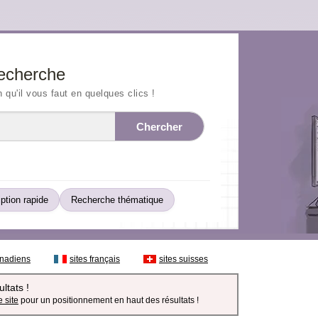
echerche
n qu'il vous faut en quelques clics !
Chercher
iption rapide
Recherche thématique
anadiens
sites français
sites suisses
ltats !
 site
pour un positionnement en haut des résultats !