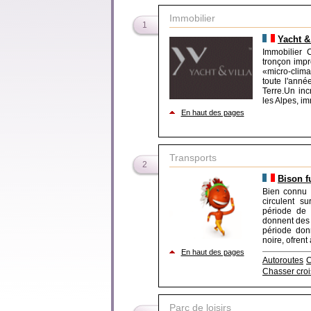
Immobilier
1
Yacht &
Immobilier C
tronçon impr
«micro-clima
toute l'anné
Terre.Un inc
les Alpes, im
En haut des pages
Transports
2
Bison f
Bien connu d
circulent su
période de 
donnent des 
période don
noire, ofrent
En haut des pages
Autoroutes
C
Chasser croi
Parc de loisirs