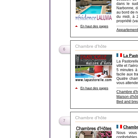
dans le sud
Narbonne, da
au bord de n
du midi, à 
propriété (val
En haut des pages
Appartement
Chambre d'hôte
6
La Past
La Pastorell
ville et l'aé
5 minutes à
facile aux t
Quatre chamb
vous attendent
En haut des pages
Chambre d'h
Maison d'hôt
Bed and brea
Chambre d'hôte
7
Chambr
Nous vous 
confortables