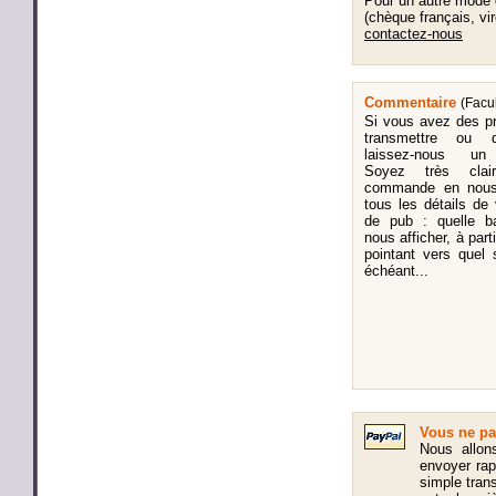
Pour un autre mode
(chèque français, vir
contactez-nous
Commentaire
(Facul
Si vous avez des p
transmettre ou d
laissez-nous un
Soyez très clai
commande en nous 
tous les détails d
de pub : quelle b
nous afficher, à part
pointant vers quel
échéant...
Vous ne pa
Nous allon
envoyer ra
simple trans