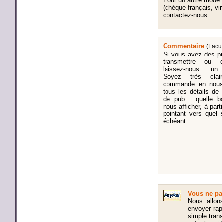
Pour un autre mode
(chèque français, vir
contactez-nous
Commentaire
(Facul
Si vous avez des p
transmettre ou d
laissez-nous un
Soyez très clai
commande en nous 
tous les détails d
de pub : quelle b
nous afficher, à part
pointant vers quel
échéant...
Vous ne pa
Nous allon
envoyer ra
simple trans