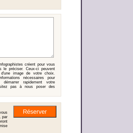
nfographistes créent pour vous
 le préciser. Ceux-ci peuvent
u d'une image de votre choix.
nformations nécessaires pour
et démarrer rapidement votre
hésitez pas à nous poser des
vous
 par
eront
 mise