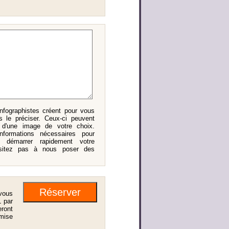
nfographistes créent pour vous
 le préciser. Ceux-ci peuvent
u d'une image de votre choix.
nformations nécessaires pour
et démarrer rapidement votre
hésitez pas à nous poser des
vous
 par
eront
 mise