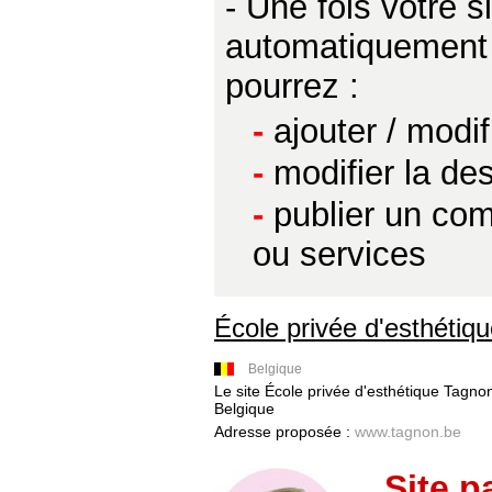
- Une fois votre 
automatiquement p
pourrez :
-
ajouter / modi
-
modifier la des
-
publier un com
ou services
École privée d'esthétiq
Belgique
Le site École privée d'esthétique Tagno
Belgique
Adresse proposée :
www.tagnon.be
Site p