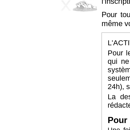
l'inscrip
Pour tou
même vo
L'ACT
Pour l
qui ne
systè
seulem
24h), 
La des
rédact
Pour 