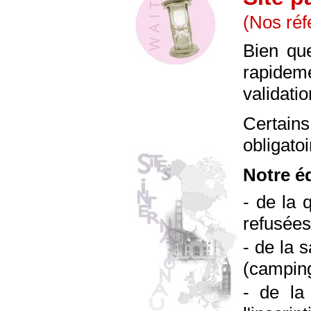
(Nos réf
Bien que
rapidem
validati
Certain
obligatoi
Notre éq
- de la 
refusée
- de la 
(camping 
- de la