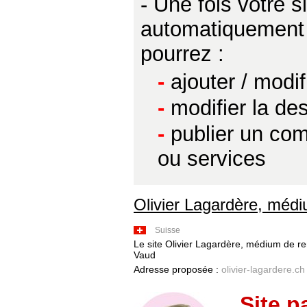
- Une fois votre 
automatiquement p
pourrez :
-
ajouter / modi
-
modifier la des
-
publier un com
ou services
Olivier Lagardère, méd
Suisse
Le site Olivier Lagardère, médium de r
Vaud
Adresse proposée :
olivier-lagardere.ch
Site p