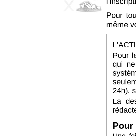
l'inscrip
Pour tou
même vo
L'ACT
Pour l
qui ne
systè
seulem
24h), 
La des
rédact
Pour 