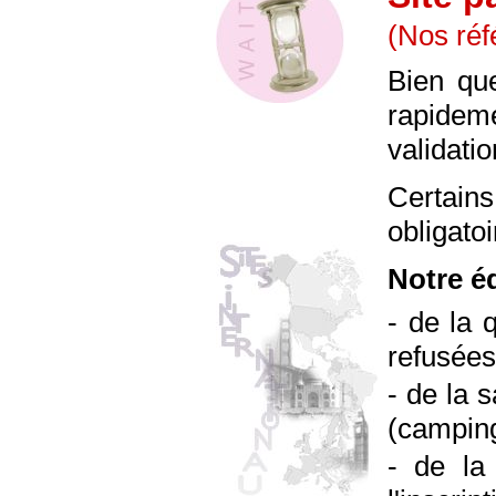
(Nos réf
Bien que
rapidem
validati
Certain
obligatoi
Notre éq
- de la 
refusée
- de la 
(camping 
- de la