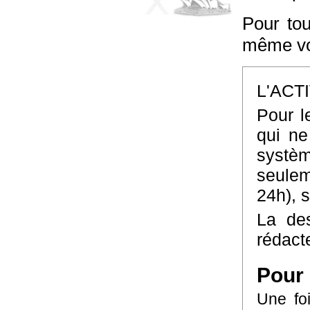
Pour tou
même vo
L'ACT
Pour l
qui ne
systè
seulem
24h), 
La des
rédact
Pour 
Une foi