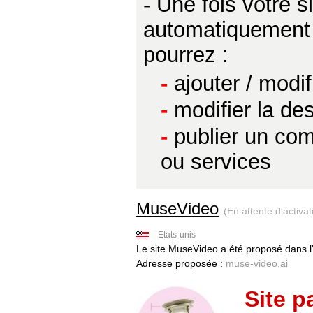
- Une fois votre 
automatiquement p
pourrez :
-
ajouter / modi
-
modifier la des
-
publier un com
ou services
MuseVideo
(En attente d'activat
Etats-unis
Le site MuseVideo a été proposé dans l
Adresse proposée :
muse-video.ai
Site p