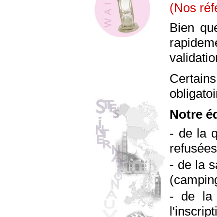
(Nos réf
Bien que
rapidem
validati
Certain
obligatoi
Notre éq
- de la 
refusée
- de la 
(camping 
- de la
l'inscrip