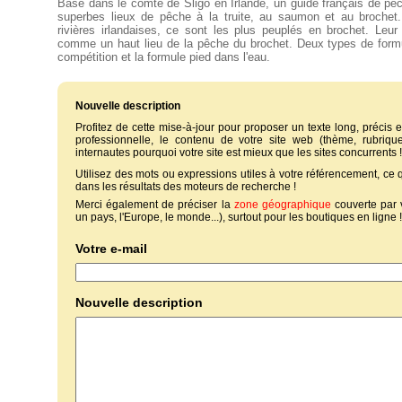
Basé dans le comté de Sligo en Irlande, un guide français de p
superbes lieux de pêche à la truite, au saumon et au brochet
rivières irlandaises, ce sont les plus peuplés en brochet. Leur t
comme un haut lieu de la pêche du brochet. Deux types de formu
compétition et la formule pied dans l'eau.
Nouvelle description
Profitez de cette mise-à-jour pour proposer un texte long, précis et
professionnelle, le contenu de votre site web (thème, rubriques
internautes pourquoi votre site est mieux que les sites concurrents !
Utilisez des mots ou expressions utiles à votre référencement, ce
dans les résultats des moteurs de recherche !
Merci également de préciser la
zone géographique
couverte par 
un pays, l'Europe, le monde...), surtout pour les boutiques en ligne !
Votre e-mail
Nouvelle description