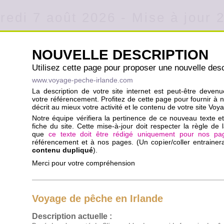
redi 7 août 2026 - Mise à jour 
NOUVELLE DESCRIPTION
Utilisez cette page pour proposer une nouvelle desc
www.voyage-peche-irlande.com
La description de votre site internet est peut-être deven
votre référencement. Profitez de cette page pour fournir à 
décrit au mieux votre activité et le contenu de votre site Vo
Notre équipe vérifiera la pertinence de ce nouveau texte et 
fiche du site. Cette mise-à-jour doit respecter la règle de l
que
ce texte doit être rédigé uniquement pour nos pa
référencement et à nos pages. (Un copier/coller entraine
contenu dupliqué
).
Merci pour votre compréhension
Voyage de pêche en Irlande
Description actuelle :