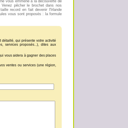
êche vous emmène à la découverte de
. Venez pêcher le brochet dans nos
aille record en fait devenir l'Irlande
les vous sont proposés : la formule
 détaillé, qui présente votre activité
, services proposés...), dites aux
 qui vous aidera à gagner des places
vos ventes ou services (une région,