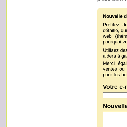
Nouvelle d
Profitez d
détaillé, q
web (thème
pourquoi vo
Utilisez de
aidera à ga
Merci éga
ventes ou 
pour les bo
Votre e-
Nouvelle