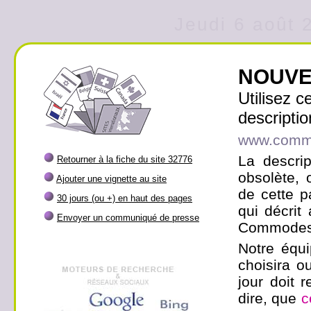
Jeudi 6 août 
NOUVE
Utilisez 
descriptio
www.comm
La descrip
Retourner à la fiche du site 32776
obsolète, 
Ajouter une vignette au site
de cette p
30 jours (ou +) en haut des pages
qui décrit
Envoyer un communiqué de presse
Commodes 
Notre équi
choisira ou
jour doit r
dire, que
c