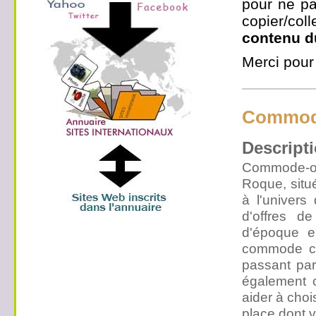
pour ne pa
copier/co
contenu d
Merci pour
Commode
Descripti
Commode-occ
Roque, situ
à l'univers
d'offres 
d'époque e
commode chi
passant pa
également c
aider à choi
place dont 