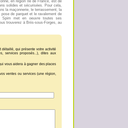
onne, en région Ile de France, est de
ons solides et sécurisées. Pour cela,
ns la maçonnerie, le terrassement, la
 la pose de parquet et le ravalement de
l, Spim met en oeuvre toutes ses
us trouverez à Briis-sous-Forges, au
 détaillé, qui présente votre activité
, services proposés...), dites aux
 qui vous aidera à gagner des places
vos ventes ou services (une région,