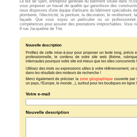
Le but de Spim, entreprise générale du bâtiment située dans l'Ess
vous proposer un travail de qualité qui garantisse des constructi
nous disposons d'une équipe d'artisans du bâtiment spécialisés da
plomberie, l'électricité, la peinture, la décoration, le revêtement,
façade. Que vous soyez un particulier ou un professionne
compétences pour assurer des prestations irréprochables. Vous no
8 rue Jacqueline de Trie.
Nouvelle description
Profitez de cette mise-à-jour pour proposer un texte long, précis et
professionnelle, le contenu de votre site web (thème, rubriques
internautes pourquoi votre site est mieux que les sites concurrents !
Utilisez des mots ou expressions utiles à votre référencement, ce
dans les résultats des moteurs de recherche !
Merci également de préciser la
zone géographique
couverte par 
un pays, l'Europe, le monde...), surtout pour les boutiques en ligne !
Votre e-mail
Nouvelle description