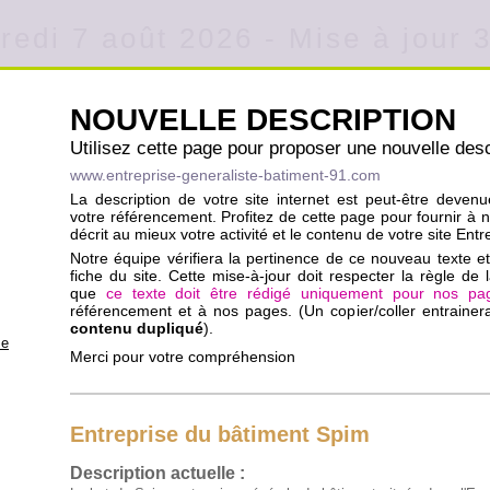
redi 7 août 2026 - Mise à jour 
NOUVELLE DESCRIPTION
Utilisez cette page pour proposer une nouvelle desc
www.entreprise-generaliste-batiment-91.com
La description de votre site internet est peut-être deven
votre référencement. Profitez de cette page pour fournir à 
décrit au mieux votre activité et le contenu de votre site En
Notre équipe vérifiera la pertinence de ce nouveau texte et 
fiche du site. Cette mise-à-jour doit respecter la règle de l
que
ce texte doit être rédigé uniquement pour nos pa
référencement et à nos pages. (Un copier/coller entraine
contenu dupliqué
).
se
Merci pour votre compréhension
Entreprise du bâtiment Spim
Description actuelle :