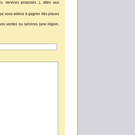
, services proposés...), dites aux
 qui vous aidera à gagner des places
vos ventes ou services (une région,