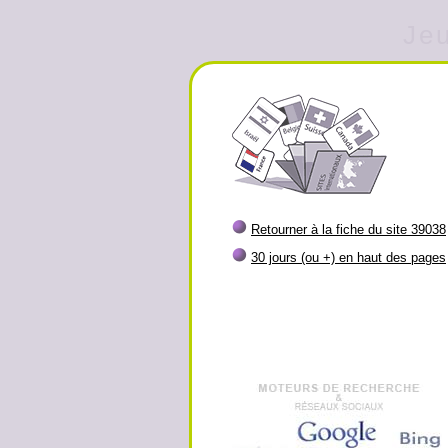
Jeu
Retourner à la fiche du site 39038
30 jours (ou +) en haut des pages