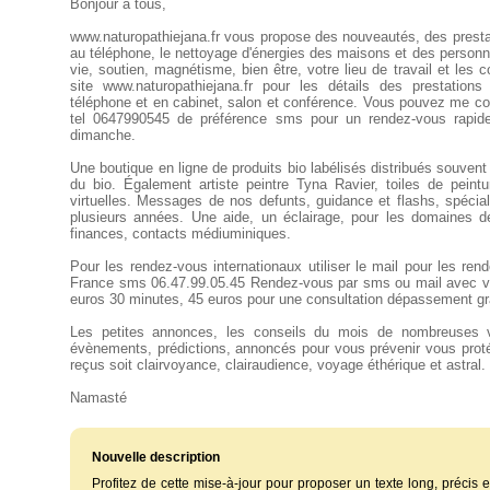
Bonjour à tous,
www.naturopathiejana.fr vous propose des nouveautés, des prest
au téléphone, le nettoyage d'énergies des maisons et des personne
vie, soutien, magnétisme, bien être, votre lieu de travail et le
site www.naturopathiejana.fr pour les détails des prestatio
téléphone et en cabinet, salon et conférence. Vous pouvez me c
tel 0647990545 de préférence sms pour un rendez-vous rap
dimanche.
Une boutique en ligne de produits bio labélisés distribués souve
du bio. Également artiste peintre Tyna Ravier, toiles de peintur
virtuelles. Messages de nos defunts, guidance et flashs, spécia
plusieurs années. Une aide, un éclairage, pour les domaines de
finances, contacts médiuminiques.
Pour les rendez-vous internationaux utiliser le mail pour les r
France sms 06.47.99.05.45 Rendez-vous par sms ou mail avec v
euros 30 minutes, 45 euros pour une consultation dépassement gra
Les petites annonces, les conseils du mois de nombreuses v
évènements, prédictions, annoncés pour vous prévenir vous prot
reçus soit clairvoyance, clairaudience, voyage éthérique et astral.
Namasté
Nouvelle description
Profitez de cette mise-à-jour pour proposer un texte long, précis et