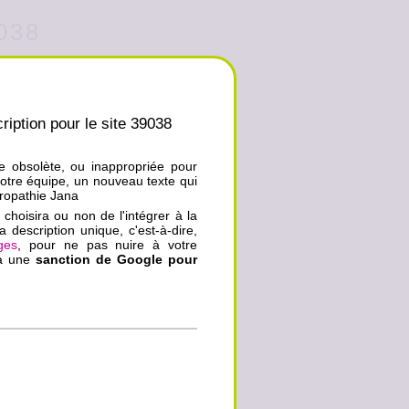
9038
ription pour le site 39038
ue obsolète, ou inappropriée pour
notre équipe, un nouveau texte qui
uropathie Jana
choisira ou non de l'intégrer à la
a description unique, c'est-à-dire,
ges
, pour ne pas nuire à votre
ra une
sanction de Google pour