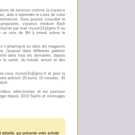
ations de services comme la voyance
s, aide à reprendre le cours de votre
s commerces. Vous pouvez consulter le
ns proposées, voyance medium flash
ontacter par mail myson31@gmx.fr ou
ide un sms de 9H à minuit même le
nt e n pharmacie ou dans les magasins
e, j'expose dans différents galeries
liste dans tous les domaines, depuis
 la santé, du travail, amour et des
endez-vous myson31@gmx.fr et pour la
otre prénom 20 euros 15 minutes, 30
tuit.
idéos sélectionnés et les journaux
éger depuis 2019 flashs et messages
 détaillé, qui présente votre activité