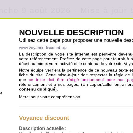
che 9 août 2026 - Mise à jour
NOUVELLE DESCRIPTION
Utilisez cette page pour proposer une nouvelle desc
www.voyancediscount.biz
La description de votre site internet est peut-être deven
votre référencement. Profitez de cette page pour fournir à 
décrit au mieux votre activité et le contenu de votre site Voy
Notre équipe vérifiera la pertinence de ce nouveau texte et 
fiche du site. Cette mise-à-jour doit respecter la règle de l
que
ce texte doit être rédigé uniquement pour nos pa
référencement et à nos pages. (Un copier/coller entraine
contenu dupliqué
).
se
Merci pour votre compréhension
Voyance discount
Description actuelle :