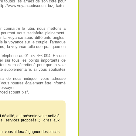
ttre toutes les armes de son côté pour
tp://www.voyancediscount.biz, faites
 connaître le futur, nous mettons à
pourront vous satisfaire pleinement.
sur la voyance sous différents angles.
de la voyance sur le couple, l'arnaque
ms, la voyance telle que pratiquée en
 téléphone au 01 75 756 094. En une
er sur tous les points importants de
, tout sera décortiqué pour que la voie
ute supplémentaire, si vous souhaitez
fira de nous indiquer votre adresse
. Vous pourrez également être informé
 essayer.
ncediscount.biz/.
 détaillé, qui présente votre activité
, services proposés...), dites aux
 qui vous aidera à gagner des places