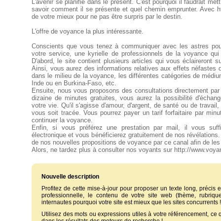
L'avenir se planifie dans le présent. C'est pourquoi il faudrait me
savoir comment il se présente et quel chemin emprunter. Avec ht
de votre mieux pour ne pas être surpris par le destin.
L'offre de voyance la plus intéressante.
Conscients que vous tenez à communiquer avec les astres pour
votre service, une kyrielle de professionnels de la voyance qui 
D'abord, le site contient plusieurs articles qui vous éclaireront 
Ainsi, vous aurez des informations relatives aux effets néfastes 
dans le milieu de la voyance, les différentes catégories de médiu
Inde ou en Burkina-Faso, etc.
Ensuite, nous vous proposons des consultations directement par
dizaine de minutes gratuites, vous aurez la possibilité d'échang
votre vie. Qu'il s'agisse d'amour, d'argent, de santé ou de travail
vous soit tracée. Vous pourrez payer un tarif forfaitaire par min
continuer la voyance.
Enfin, si vous préférez une prestation par mail, il vous suf
électronique et vous bénéficierez gratuitement de nos révélations
de nos nouvelles propositions de voyance par ce canal afin de les
Alors, ne tardez plus à consulter nos voyants sur http://www.voya
Nouvelle description
Profitez de cette mise-à-jour pour proposer un texte long, précis et
professionnelle, le contenu de votre site web (thème, rubriques
internautes pourquoi votre site est mieux que les sites concurrents !
Utilisez des mots ou expressions utiles à votre référencement, ce