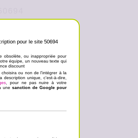
 50694
ription pour le site 50694
ue obsolète, ou inappropriée pour
notre équipe, un nouveau texte qui
ance discount
choisira ou non de l'intégrer à la
a description unique, c'est-à-dire,
ges
, pour ne pas nuire à votre
ra une
sanction de Google pour