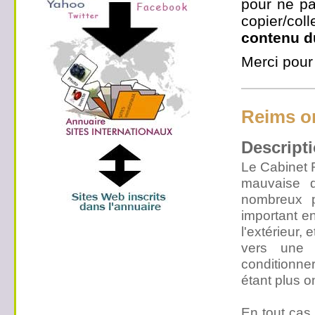
pour ne pa
copier/co
contenu d
Merci pour
Reims o
Descripti
Le Cabinet R
mauvaise de
nombreux p
important en
l'extérieur,
vers une 
conditionne
étant plus 
En tout cas,