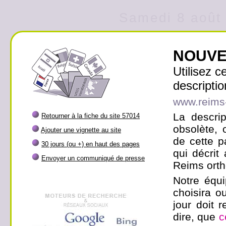
Samedi 8 août 
NOUVE
Utilisez 
descriptio
www.reims
La descrip
Retourner à la fiche du site 57014
obsolète, 
Ajouter une vignette au site
de cette p
30 jours (ou +) en haut des pages
qui décrit
Envoyer un communiqué de presse
Reims orth
Notre équi
choisira ou
jour doit r
dire, que
c