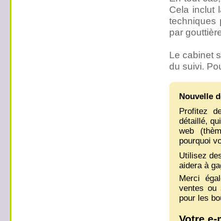
Cela inclut
techniques 
par gouttière
Le cabinet s
du suivi. Po
Nouvelle d
Profitez d
détaillé, q
web (thème
pourquoi vo
Utilisez de
aidera à ga
Merci éga
ventes ou 
pour les bo
Votre e-