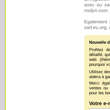
avec ou san
nsdyn.com.
Egalement :
sarl.eu.org, 
Nouvelle d
Profitez d
détaillé, q
web (thème
pourquoi vo
Utilisez de
aidera à ga
Merci éga
ventes ou 
pour les bo
Votre e-