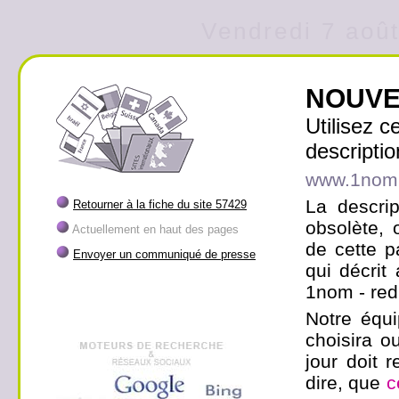
Vendredi 7 août
NOUVE
Utilisez 
descriptio
www.1nom
La descrip
Retourner à la fiche du site 57429
obsolète, 
Actuellement en haut des pages
de cette p
Envoyer un communiqué de presse
qui décrit
1nom - redi
Notre équi
choisira ou
jour doit r
dire, que
c