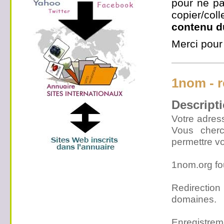
pour ne pa
copier/co
contenu d
Merci pour
1nom - r
Descripti
Votre adress
Vous cher
permettre v
1nom.org fou
Redirectio
domaines.
Enregistrem