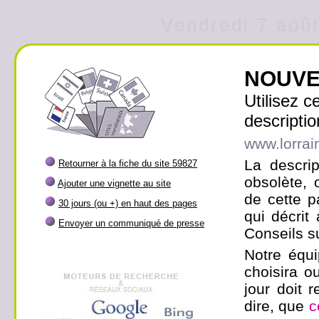
Vendredi 7 août
NOUVE
Utilisez 
descriptio
www.lorrai
La descrip
Retourner à la fiche du site 59827
obsolète, 
Ajouter une vignette au site
de cette p
30 jours (ou +) en haut des pages
qui décrit
Envoyer un communiqué de presse
Conseils su
Notre équi
choisira ou
jour doit r
dire, que
c