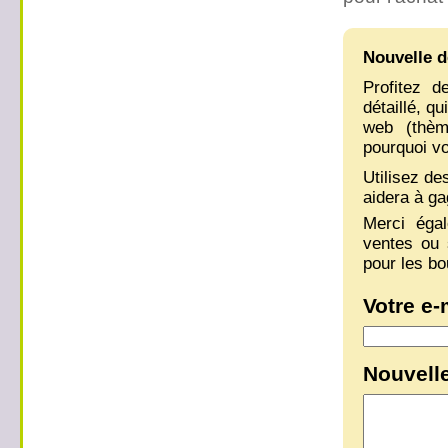
Nouvelle d
Profitez d
détaillé, q
web (thème
pourquoi vo
Utilisez de
aidera à ga
Merci éga
ventes ou 
pour les bo
Votre e-
Nouvelle