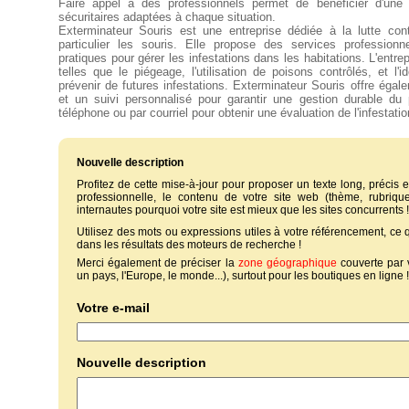
Faire appel à des professionnels permet de bénéficier d'une 
sécuritaires adaptées à chaque situation.
Exterminateur Souris est une entreprise dédiée à la lutte cont
particulier les souris. Elle propose des services professionn
pratiques pour gérer les infestations dans les habitations. L'entre
telles que le piégeage, l'utilisation de poisons contrôlés, et l'i
prévenir de futures infestations. Exterminateur Souris offre égal
et un suivi personnalisé pour garantir une gestion durable du 
téléphone ou par courriel pour obtenir une évaluation de l'infestatio
Nouvelle description
Profitez de cette mise-à-jour pour proposer un texte long, précis et
professionnelle, le contenu de votre site web (thème, rubriques
internautes pourquoi votre site est mieux que les sites concurrents !
Utilisez des mots ou expressions utiles à votre référencement, ce
dans les résultats des moteurs de recherche !
Merci également de préciser la
zone géographique
couverte par 
un pays, l'Europe, le monde...), surtout pour les boutiques en ligne !
Votre e-mail
Nouvelle description