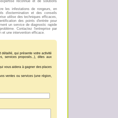
expertise reconnue et de solutions
re les infestations de rongeurs, en
els d'extermination et des conseils
prise utilise des techniques efficaces,
dentification des points d'entrée pour
ement un service de diagnostic rapide
problème. Contactez l'entreprise par
n et une intervention efficace.
 détaillé, qui présente votre activité
, services proposés...), dites aux
 qui vous aidera à gagner des places
vos ventes ou services (une région,