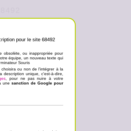
68492
ription pour le site 68492
ue obsolète, ou inappropriée pour
notre équipe, un nouveau texte qui
erminateur Souris
choisira ou non de l'intégrer à la
a description unique, c'est-à-dire,
ges
, pour ne pas nuire à votre
ra une
sanction de Google pour