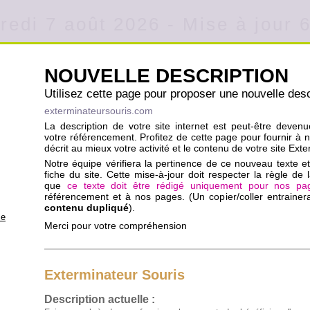
redi 7 août 2026 - Mise à jour 
NOUVELLE DESCRIPTION
Utilisez cette page pour proposer une nouvelle desc
exterminateursouris.com
La description de votre site internet est peut-être deven
votre référencement. Profitez de cette page pour fournir à 
décrit au mieux votre activité et le contenu de votre site Ext
Notre équipe vérifiera la pertinence de ce nouveau texte et 
fiche du site. Cette mise-à-jour doit respecter la règle de l
que
ce texte doit être rédigé uniquement pour nos pa
référencement et à nos pages. (Un copier/coller entraine
contenu dupliqué
).
se
Merci pour votre compréhension
Exterminateur Souris
Description actuelle :