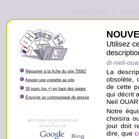
Vendredi 7 août
NOUVE
Utilisez 
descriptio
dr-neil-ouar
La descrip
Retourner à la fiche du site 70562
obsolète, 
Ajouter une vignette au site
de cette p
30 jours (ou +) en haut des pages
qui décrit 
Envoyer un communiqué de presse
Neil OUAR
Notre équi
choisira ou
jour doit r
dire, que
c