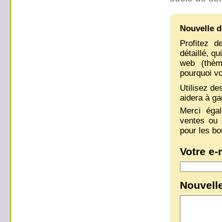
Nouvelle d
Profitez d
détaillé, q
web (thème
pourquoi vo
Utilisez de
aidera à ga
Merci éga
ventes ou 
pour les bo
Votre e-
Nouvelle