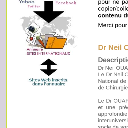
pour ne pa
copier/co
contenu d
Merci pour
Dr Neil
Descripti
Dr Neil OUA
Le Dr Neil O
National de
de Chirurgi
Le Dr OUAR 
et une pré
approfondi
interunivers
socle de son