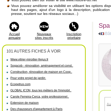
Vous pouvez bien sûr visiter le site www.histoire-do.net
Vous pouvez améliorer sa visibilité en utilisant les options di
haut des pages, ajout d'un logo à la description, publicati
presse, soutient sur les réseaux sociaux...)
Spa
Bât
Accueil
Nouveaux
Inscription
annuaire
sites inscrits
prioritaire
101 AUTRES FICHES À VOIR
Www.vitrier-miroitier-frejus.fr
Sogacob - rénovation, aménagement et const..
Construction, rénovation de maison en Coop..
Pour votre projet de jardin
Ecopetrus.com
GLOBAL ICON, tous les métiers de l'immobil..
Carole Ferreira-Cerca, votre professionnel..
Extension de maison
Au
Des chausseurs d'appartement à Paris