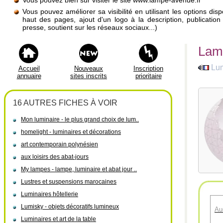
Vous pouvez bien sûr visiter le site www.lampe-avenue.fr
Vous pouvez améliorer sa visibilité en utilisant les options di
haut des pages, ajout d'un logo à la description, publicati
presse, soutient sur les réseaux sociaux...)
Lamp
Lum
Accueil
Nouveaux
Inscription
annuaire
sites inscrits
prioritaire
16 AUTRES FICHES À VOIR
Mon luminaire - le plus grand choix de lum..
homelight - luminaires et décorations
art contemporain polynésien
aux loisirs des abat-jours
My lampes - lampe, luminaire et abat jour ..
Lustres et suspensions marocaines
Luminaires hôtellerie
Lumisky - objets décoratifs lumineux
Au
Luminaires et art de la table