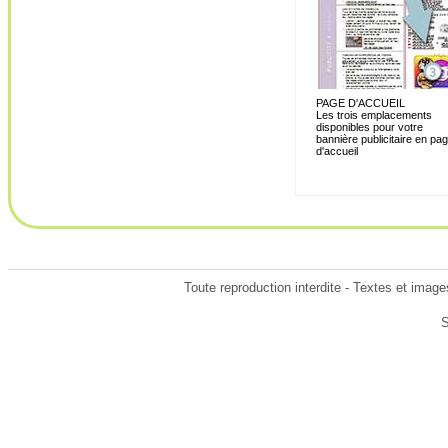
PAGE D'ACCUEIL
Les trois emplacements
disponibles pour votre
bannière publicitaire en pa
d'accueil
Toute reproduction interdite - Textes et imag
S