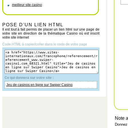
meilleur site casino
POSE D'UN LIEN HTML
Il est tout à fait permis de placer un lien html sur une page de
votre site en direction de la thématique Casino où est inscrit
votre site internet
Code HTML à copier/coller dans le code de votre page
Ce qui donnera sur votre site :
Jeu de casinos en ligne sur Swiper Casino
Note a
Donnez 