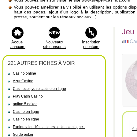
Vous pouvez bien sûr visiter le site www.swiper-casino1.com
Vous pouvez améliorer sa visibilité en utilisant les options di
haut des pages, ajout d'un logo à la description, publicati
presse, soutient sur les réseaux sociaux...)
Jeu 
Ca
Accueil
Nouveaux
Inscription
annuaire
sites inscrits
prioritaire
221 AUTRES FICHES À VOIR
Casino online
Azur Casino
Casinozer, votre casino en ligne
Play Cash Casino
online 5 poker
Casino en ligne
Casino en ligne
Explorez les 10 meilleurs casinos en ligne..
Au
Guide poker