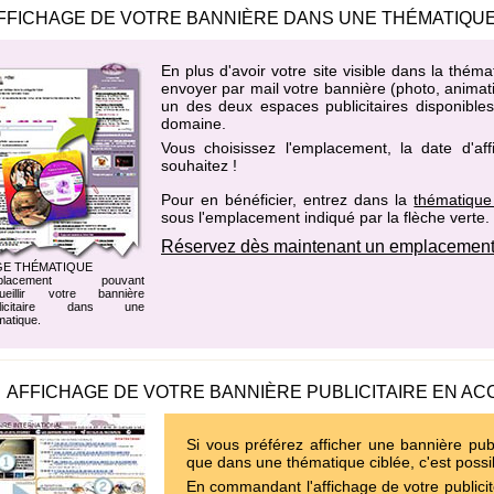
FFICHAGE DE VOTRE BANNIÈRE DANS UNE THÉMATIQUE
En plus d'avoir votre site visible dans la th
envoyer par mail votre bannière (photo, animati
un des
deux espaces publicitaires disponibl
domaine
.
Vous choisissez l'emplacement, la date d'af
souhaitez !
Pour en bénéficier, entrez dans la
thématique
sous l'emplacement indiqué par la flèche verte.
Réservez dès maintenant un emplacement
GE THÉMATIQUE
placement pouvant
ueillir votre bannière
blicitaire dans une
matique.
AFFICHAGE DE VOTRE BANNIÈRE PUBLICITAIRE EN AC
Si vous préférez afficher une bannière publ
que dans une thématique ciblée, c'est possi
En commandant l'affichage de votre publicit