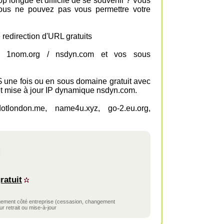
op longue et difficile de se souvenir ? Vous
vous ne pouvez pas vous permettre votre
 redirection d'URL gratuits
nom 1nom.org / nsdyn.com et vos sous
 une fois ou en sous domaine gratuit avec
et mise à jour IP dynamique nsdyn.com.
otlondon.me, name4u.xyz, go-2.eu.org,
ratuit
ngement côté entreprise (cessasion, changement
r retrait ou mise-à-jour