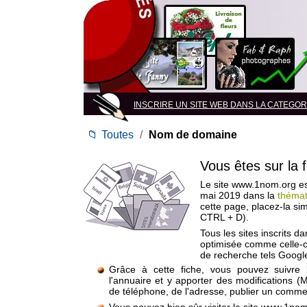
INSCRIRE UN SITE WEB DANS LA CATEGORI
📁
Toutes
/
Nom de domaine
Vous êtes sur la 
Le site www.1nom.org est
mai 2019 dans la
théma
cette page, placez-la si
CTRL + D).
Tous les sites inscrits d
optimisée comme celle-c
de recherche tels Google
Grâce à cette fiche, vous pouvez suivre 
l'annuaire et y apporter des modifications (
de téléphone, de l'adresse, publier un commen