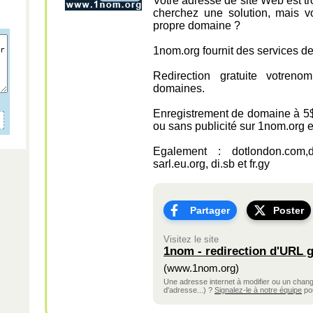
Votre adresse de site Web est tr
cherchez une solution, mais 
propre domaine ?
1nom.org fournit des services de
Redirection gratuite votre
domaines.
Enregistrement de domaine à 5$
ou sans publicité sur 1nom.org 
Egalement : dotlondon.com,d
sarl.eu.org, di.sb et fr.gy
Partager
Poster
Visitez le site
1nom - redirection d'URL g
(www.1nom.org)
Une adresse internet à modifier ou un cha
d'adresse...) ?
Signalez-le à notre équipe
pou