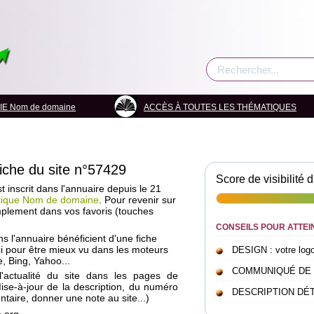
E Nom de domaine
ACCÈS À TOUTES LES THÉMATIQUES
fiche du site n°57429
Score de visibilité d
 inscrit dans l'annuaire depuis le 21
tique Nom de domaine
. Pour revenir sur
mplement dans vos favoris (touches
CONSEILS POUR ATTEI
ans l'annuaire bénéficient d'une fiche
i pour être mieux vu dans les moteurs
DESIGN : votre logo 
, Bing, Yahoo...
COMMUNIQUÉ DE PRE
l'actualité du site dans les pages de
Mise-à-jour de la description, du numéro
DESCRIPTION DÉTAI
taire, donner une note au site...)