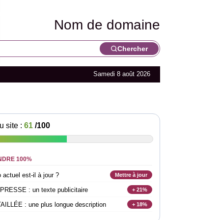
Nom de domaine
Chercher
Samedi 8 août 2026
u site :
61
/100
NDRE 100%
actuel est-il à jour ?
Mettre à jour
SSE : un texte publicitaire
+ 21%
LLÉE : une plus longue description
+ 18%