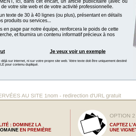
T, ici, dans cet encart, un article publicitaire (avec ou
de votre site web et de votre activité professionnelle.
n texte de 30 à 40 lignes (ou plus), présentant en détails
vos produits ou services...
 en page par notre équipe, renforcera le poids de cette
che, et fournira un contenu informatif précieux à nos
rut
Je veux voir un exemple
éjà sur internet, ni sur votre propre site web. Votre texte doit être uniquement destiné
GLE pour contenu dupliqué.
S AU SITE 1nom - redirection d'URL gratuit
OPTION 2
ITÉ : DOMINEZ LA
CAPTEZ L'
DOMAINE
EN PREMIÈRE
UNE VIGNE