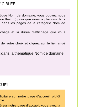
 CIBLÉE
ématique Nom de domaine, vous pouvez nous
on flash...) pour que nous la placions dans
es dans les pages de la catégorie Nom de
fichage et la durée d'affichage que vous
 de votre choix
et cliquez sur le lien situé
 dans la thématique Nom de domaine
CUEIL
icitaire sur
notre page d'accueil
, plutôt
ble.
é sur notre page d'accueil, vous avez la