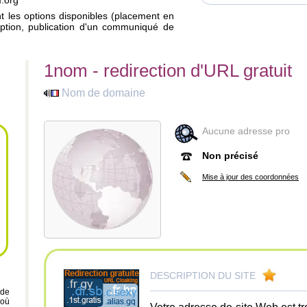
m.org
ant les options disponibles (placement en
iption, publication d'un communiqué de
1nom - redirection d'URL gratuit
Nom de domaine
Aucune adresse pro
Non précisé
Mise à jour des coordonnées
DESCRIPTION DU SITE
 de
 où