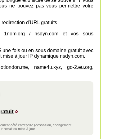
op longue et difficile de se souvenir ? Vous
vous ne pouvez pas vous permettre votre
 redirection d'URL gratuits
nom 1nom.org / nsdyn.com et vos sous
 une fois ou en sous domaine gratuit avec
et mise à jour IP dynamique nsdyn.com.
otlondon.me, name4u.xyz, go-2.eu.org,
ratuit
ngement côté entreprise (cessasion, changement
r retrait ou mise-à-jour