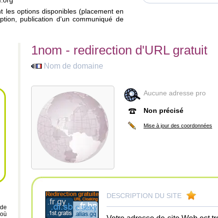
m.org
ant les options disponibles (placement en
iption, publication d'un communiqué de
1nom - redirection d'URL gratuit
Nom de domaine
Aucune adresse pro
Non précisé
Mise à jour des coordonnées
DESCRIPTION DU SITE
 de
 où