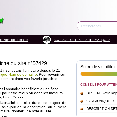
E Nom de domaine
ACCÈS À TOUTES LES THÉMATIQUES
fiche du site n°57429
Score de visibilité d
 inscrit dans l'annuaire depuis le 21
tique Nom de domaine
. Pour revenir sur
mplement dans vos favoris (touches
CONSEILS POUR ATTEI
ans l'annuaire bénéficient d'une fiche
i pour être mieux vu dans les moteurs
DESIGN : votre logo 
, Bing, Yahoo...
COMMUNIQUÉ DE PRE
l'actualité du site dans les pages de
Mise-à-jour de la description, du numéro
DESCRIPTION DÉTAI
taire, donner une note au site...)