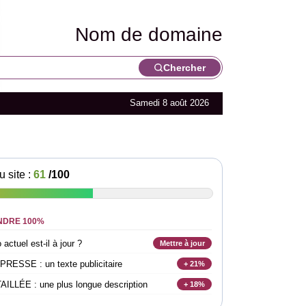
Nom de domaine
Chercher
Samedi 8 août 2026
u site :
61
/100
NDRE 100%
actuel est-il à jour ?
Mettre à jour
SSE : un texte publicitaire
+ 21%
LLÉE : une plus longue description
+ 18%