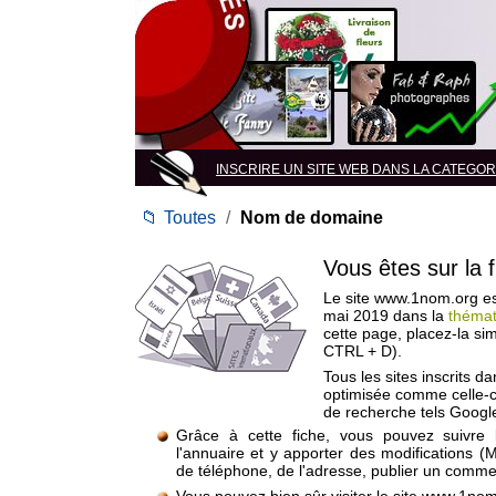
INSCRIRE UN SITE WEB DANS LA CATEGORI
📁
Toutes
/
Nom de domaine
Vous êtes sur la 
Le site www.1nom.org est
mai 2019 dans la
théma
cette page, placez-la si
CTRL + D).
Tous les sites inscrits d
optimisée comme celle-c
de recherche tels Google
Grâce à cette fiche, vous pouvez suivre 
l'annuaire et y apporter des modifications (
de téléphone, de l'adresse, publier un commen