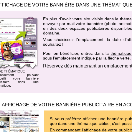
FFICHAGE DE VOTRE BANNIÈRE DANS UNE THÉMATIQUE
En plus d'avoir votre site visible dans la th
envoyer par mail votre bannière (photo, animati
un des
deux espaces publicitaires disponibl
domaine
.
Vous choisissez l'emplacement, la date d'af
souhaitez !
Pour en bénéficier, entrez dans la
thématique
sous l'emplacement indiqué par la flèche verte.
Réservez dès maintenant un emplacement
GE THÉMATIQUE
placement pouvant
ueillir votre bannière
blicitaire dans une
matique.
AFFICHAGE DE VOTRE BANNIÈRE PUBLICITAIRE EN AC
Si vous préférez afficher une bannière publ
que dans une thématique ciblée, c'est possi
En commandant l'affichage de votre publicit