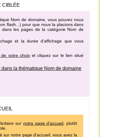
 CIBLÉE
ématique Nom de domaine, vous pouvez nous
on flash...) pour que nous la placions dans
es dans les pages de la catégorie Nom de
fichage et la durée d'affichage que vous
 de votre choix
et cliquez sur le lien situé
 dans la thématique Nom de domaine
CUEIL
icitaire sur
notre page d'accueil
, plutôt
ble.
é sur notre page d'accueil, vous avez la