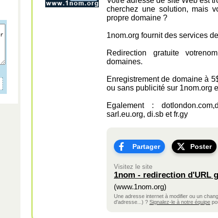
Votre adresse de site Web est tr
cherchez une solution, mais 
propre domaine ?
1nom.org fournit des services de
Redirection gratuite votre
domaines.
Enregistrement de domaine à 5$
ou sans publicité sur 1nom.org 
Egalement : dotlondon.com,d
sarl.eu.org, di.sb et fr.gy
Partager
Poster
Visitez le site
1nom - redirection d'URL g
(www.1nom.org)
Une adresse internet à modifier ou un cha
d'adresse...) ?
Signalez-le à notre équipe
pou