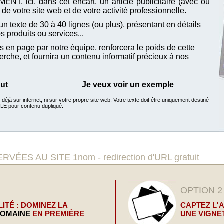
T, ici, dans cet encart, un article publicitaire (avec ou
de votre site web et de votre activité professionnelle.
n texte de 30 à 40 lignes (ou plus), présentant en détails
vos produits ou services...
 en page par notre équipe, renforcera le poids de cette
che, et fournira un contenu informatif précieux à nos
rut
Je veux voir un exemple
éjà sur internet, ni sur votre propre site web. Votre texte doit être uniquement destiné
GLE pour contenu dupliqué.
S AU SITE 1nom - redirection d'URL gratuit
OPTION 2
ITÉ : DOMINEZ LA
CAPTEZ L'
DOMAINE
EN PREMIÈRE
UNE VIGNE