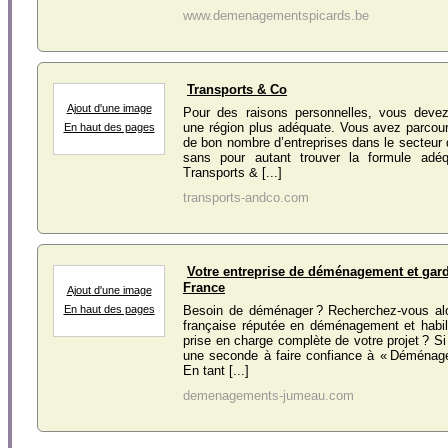
www.demenagementspicards.be
Transports & Co
Ajout d'une image
Pour des raisons personnelles, vous deve
une région plus adéquate. Vous avez parcour
En haut des pages
de bon nombre d’entreprises dans le secteu
sans pour autant trouver la formule adéqu
Transports & [...]
transports-andco.com
Votre entreprise de déménagement et gar
France
Ajout d'une image
En haut des pages
Besoin de déménager ? Recherchez-vous alo
française réputée en déménagement et habil
prise en charge complète de votre projet ? Si
une seconde à faire confiance à « Déména
En tant [...]
demenagements-jumeau.com