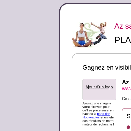
Az s
PLA
Gagnez en visibili
Az 
Ajout d'un logo
www
Ce s
Ajoutez une image à
votre site web pour
qu'il se place aussi en
haut de la
page des
S
Nouveautés
et en tête
des résultats de notre
moteur de recherche !