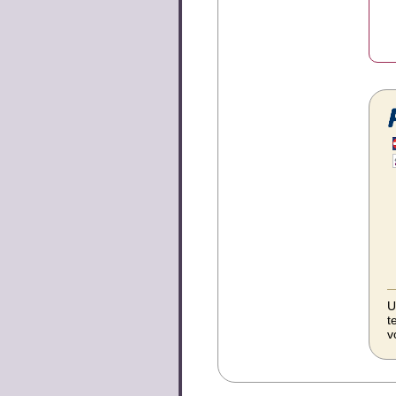
U
t
v