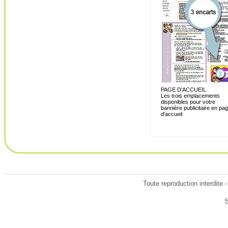
PAGE D'ACCUEIL
Les trois emplacements
disponibles pour votre
bannière publicitaire en pa
d'accueil
Toute reproduction interdite
S