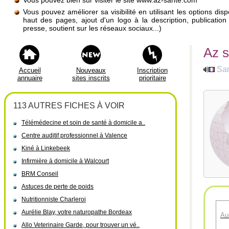
Vous pouvez bien sûr visiter le site www.az-sante.com
Vous pouvez améliorer sa visibilité en utilisant les options di
haut des pages, ajout d'un logo à la description, publicati
presse, soutient sur les réseaux sociaux...)
Az s
Sa
Accueil
Nouveaux
Inscription
annuaire
sites inscrits
prioritaire
113 AUTRES FICHES À VOIR
Télémédecine et soin de santé à domicile a..
Centre auditif professionnel à Valence
Kiné à Linkebeek
Infirmière à domicile à Walcourt
BRM Conseil
Astuces de perte de poids
Nutritionniste Charleroi
Aurélie Blay, votre naturopathe Bordeax
Au
Allo Veterinaire Garde, pour trouver un vé..