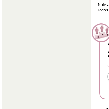
Note a
Donnez 
S
S
A