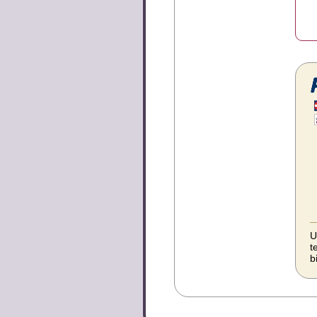
U
t
b