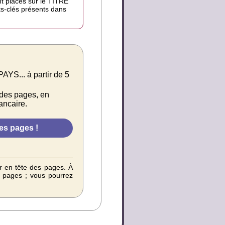
nt placés sur le TITRE
mots-clés présents dans
.. à partir de 5
 des pages, en
ancaire.
r en tête des pages. À
s pages ; vous pourrez