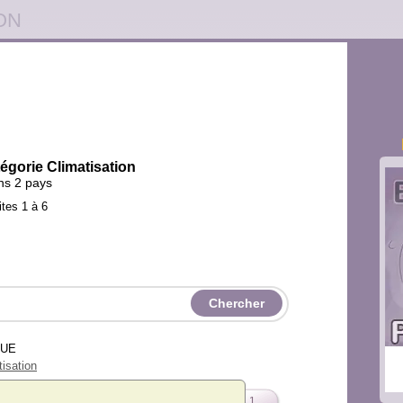
ON
tégorie Climatisation
ans 2 pays
ites 1 à 6
VUE
isation
1