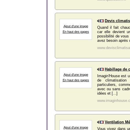
Devis climati
Ajout d'une image
Quand il fait chau
car elle devient u
En haut des pages
possibilité de vous
avez besoin après un
www.devisclimatisa
Habillage de 
Ajout d'une image
Imagin'House est u
de climatisation 
En haut des pages
particuliers, comm
avec ou sans cadre
idées et [...]
www.imaginhouse.
Ventilation M
Ajout d'une image
Vous vivez dans u