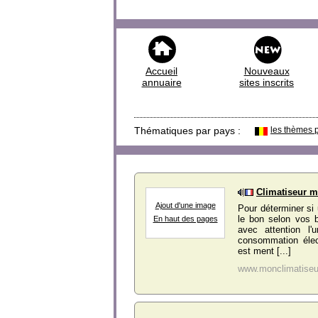
Accueil
Nouveaux
annuaire
sites inscrits
Thématiques par pays :
les thèmes 
Climatiseur m
Ajout d'une image
Pour déterminer si
le bon selon vos b
En haut des pages
avec attention l'
consommation élect
est ment [...]
www.monclimatiseu