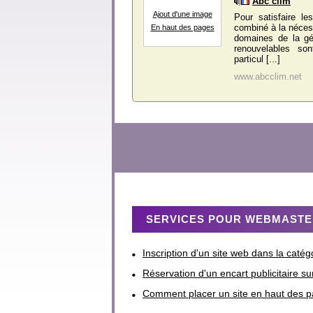
Abc clim
Ajout d'une image
Pour satisfaire le
combiné à la nécess
En haut des pages
domaines de la géo
renouvelables son
particul [...]
www.abcclim.net
SERVICES POUR WEBMAST
Inscription d'un site web dans la catég
Réservation d'un encart publicitaire su
Comment placer un site en haut des p