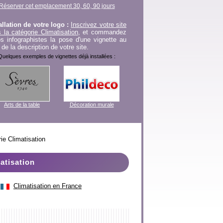
Réserver cet emplacement 30, 60, 90 jours
allation de votre logo :
Inscrivez votre site
 la catégorie Climatisation
, et commandez
s infographistes la pose d'une vignette au
 de la description de votre site.
Quelques exemples de vignettes déjà installées :
Arts de la table
Décoration murale
rie Climatisation
atisation
Climatisation en France