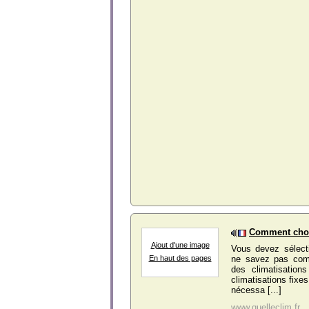
Comment chois
Ajout d'une image
Vous devez sélecti
ne savez pas comm
En haut des pages
des climatisation
climatisations fixes
nécessa [...]
www.quelleclim.fr