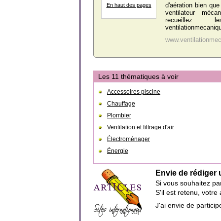
d'aération bien que 
En haut des pages
ventilateur méca
recueillez 
ventilationmecanique
www.ventilationme
Les 11 thématiques à voir
Accessoires piscine
Chauffage
Plombier
Ventilation et filtrage d'air
Électroménager
Énergie
Envie de rédiger 
Si vous souhaitez par
S'il est retenu, votr
J'ai envie de partic