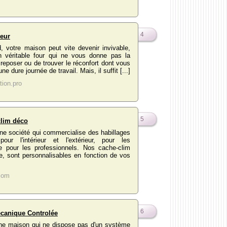
4
seur
d, votre maison peut vite devenir invivable,
n véritable four qui ne vous donne pas la
 reposer ou de trouver le réconfort dont vous
e dure journée de travail. Mais, il suffit [...]
tion.pro
5
clim déco
ne société qui commercialise des habillages
pour l'intérieur et l'extérieur, pour les
e pour les professionnels. Nos cache-clim
, sont personnalisables en fonction de vos
com
6
écanique Controlée
ne maison qui ne dispose pas d'un système