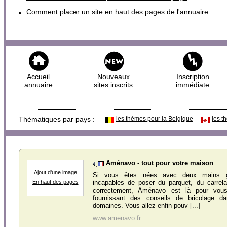
Comment placer un site en haut des pages de l'annuaire
Accueil
Nouveaux
Inscription
annuaire
sites inscrits
immédiate
Thématiques par pays :
les thèmes pour la Belgique
les t
Aménavo - tout pour votre maison
Ajout d'une image
Si vous êtes nées avec deux mains g
incapables de poser du parquet, du carrel
En haut des pages
correctement, Aménavo est là pour vou
fournissant des conseils de bricolage 
domaines. Vous allez enfin pouv [...]
www.amenavo.fr