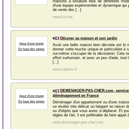
maisons à ossature bois de différents mod
d'une équipe expérimentée et dynamique qui 
de vente des [...]
www.izo.net
Décorer sa maison et son jardin
Ajout d'une image
Avoir une belle maison bien décorée est le 
donner cette touche unique et particulière à 
En haut des pages
soi-même s'occuper de la décoration. Cela 
effort surhumain, et avec un peu d'aide, tout
[...]
www.carams.fr
DEMENAGER-PAS-CHER.com, service
déménagement en France
Ajout d'une image
En haut des pages
Déménager d'un appartement ou d'une maison
se révéler très délicat ou fatigant en raison
ou d'objets que vous aurez à déplacer. Et pou
règles de l'art, il est préférable de faire appel à
www.demenager-pas-cher.com