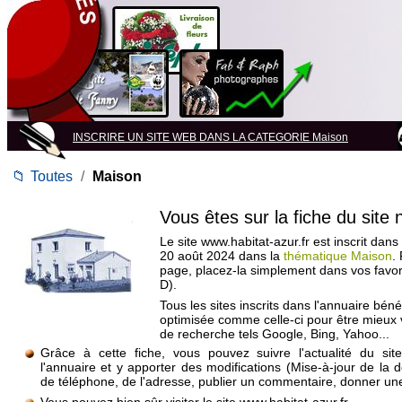
INSCRIRE UN SITE WEB DANS LA CATEGORIE Maison
📁
Toutes
/
Maison
Vous êtes sur la fiche du site
Le site www.habitat-azur.fr est inscrit dans
20 août 2024 dans la
thématique Maison
.
page, placez-la simplement dans vos favo
D).
Tous les sites inscrits dans l'annuaire béné
optimisée comme celle-ci pour être mieux
de recherche tels Google, Bing, Yahoo...
Grâce à cette fiche, vous pouvez suivre l'actualité du si
l'annuaire et y apporter des modifications (Mise-à-jour de la 
de téléphone, de l'adresse, publier un commentaire, donner une 