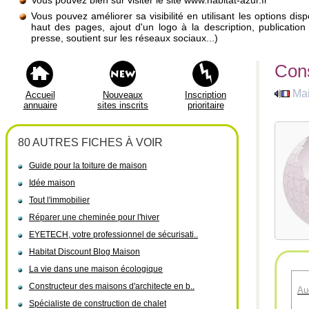
Vous pouvez bien sûr visiter le site www.habitat-azur.fr
Vous pouvez améliorer sa visibilité en utilisant les options di
haut des pages, ajout d'un logo à la description, publicati
presse, soutient sur les réseaux sociaux...)
Cons
Ma
Accueil
Nouveaux
Inscription
annuaire
sites inscrits
prioritaire
80 AUTRES FICHES À VOIR
Guide pour la toiture de maison
Idée maison
Tout l'immobilier
Réparer une cheminée pour l'hiver
EYETECH, votre professionnel de sécurisati..
Habitat Discount Blog Maison
La vie dans une maison écologique
Constructeur des maisons d'architecte en b..
Au
Spécialiste de construction de chalet