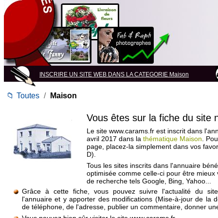
INSCRIRE UN SITE WEB DANS LA CATEGORIE Maison
📁
Toutes
/
Maison
Vous êtes sur la fiche du site
Le site www.carams.fr est inscrit dans l'an
avril 2017 dans la
thématique Maison
. Pou
page, placez-la simplement dans vos favo
D).
Tous les sites inscrits dans l'annuaire béné
optimisée comme celle-ci pour être mieux
de recherche tels Google, Bing, Yahoo...
Grâce à cette fiche, vous pouvez suivre l'actualité du si
l'annuaire et y apporter des modifications (Mise-à-jour de la 
de téléphone, de l'adresse, publier un commentaire, donner une 