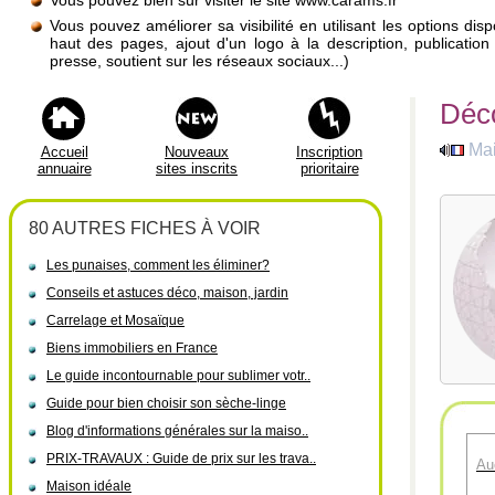
Vous pouvez bien sûr visiter le site www.carams.fr
Vous pouvez améliorer sa visibilité en utilisant les options di
haut des pages, ajout d'un logo à la description, publicati
presse, soutient sur les réseaux sociaux...)
Déco
Ma
Accueil
Nouveaux
Inscription
annuaire
sites inscrits
prioritaire
80 AUTRES FICHES À VOIR
Les punaises, comment les éliminer?
Conseils et astuces déco, maison, jardin
Carrelage et Mosaïque
Biens immobiliers en France
Le guide incontournable pour sublimer votr..
Guide pour bien choisir son sèche-linge
Blog d'informations générales sur la maiso..
PRIX-TRAVAUX : Guide de prix sur les trava..
Au
Maison idéale