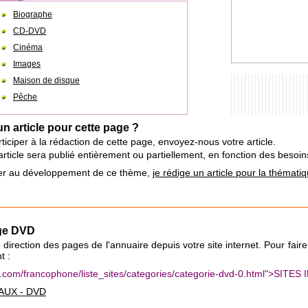
Biographe
CD-DVD
Cinéma
Images
Maison de disque
Pêche
un article pour cette page ?
ticiper à la rédaction de cette page, envoyez-nous votre article.
e article sera publié entièrement ou partiellement, en fonction des beso
iper au développement de ce thème,
je rédige un article pour la thémat
age DVD
 en direction des pages de l'annuaire depuis votre site internet. Pour fair
t :
aux.com/francophone/liste_sites/categories/categorie-dvd-0.html">SI
AUX - DVD