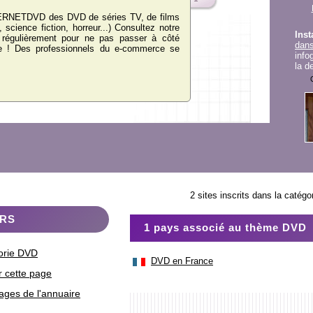
ERNETDVD des DVD de séries TV, de films
ue, science fiction, horreur...) Consultez notre
Inst
régulièrement pour ne pas passer à côté
dan
re ! Des professionnels du e-commerce se
info
la d
2 sites inscrits dans la catég
ERS
1 pays associé au thème DVD
gorie DVD
DVD en France
r cette page
ages de l'annuaire