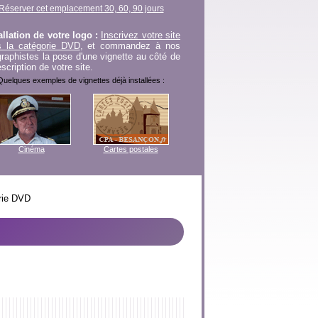
Réserver cet emplacement 30, 60, 90 jours
allation de votre logo :
Inscrivez votre site
s la catégorie DVD
, et commandez à nos
graphistes la pose d'une vignette au côté de
escription de votre site.
Quelques exemples de vignettes déjà installées :
Cinéma
Cartes postales
orie DVD