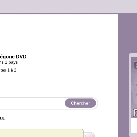
atégorie DVD
ans 1 pays
ites 1 à 2
VUE
1