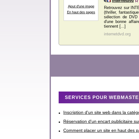
Internetdvd
Ajout d'une image
Retrouvez sur INT
(thriller, fantastiq
En haut des pages
sélection de DVD 
d'une bonne affai
tiennent [...]
internetdvd.org
SERVICES POUR WEBMAST
Inscription d'un site web dans la caté
Réservation d'un encart publicitaire su
Comment placer un site en haut des p