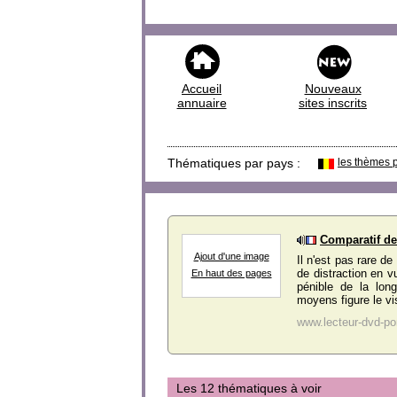
Accueil
Nouveaux
annuaire
sites inscrits
Thématiques par pays :
les thèmes 
Comparatif de
Ajout d'une image
Il n'est pas rare d
de distraction en v
En haut des pages
pénible de la long
moyens figure le vis
www.lecteur-dvd-po
Les 12 thématiques à voir