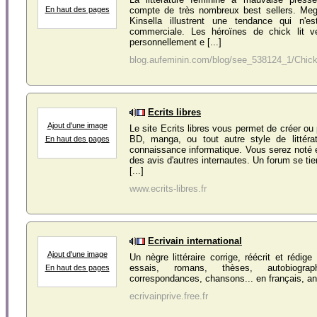
compte de très nombreux best sellers. Me
En haut des pages
Kinsella illustrent une tendance qui n'e
commerciale. Les héroïnes de chick lit ve
personnellement e [...]
blog.aufeminin.com/blog/see_538124_1/Chick-li
Ecrits libres
Ajout d'une image
Le site Ecrits libres vous permet de créer ou
BD, manga, ou tout autre style de littér
En haut des pages
connaissance informatique. Vous serez noté 
des avis d'autres internautes. Un forum se tien
[...]
www.ecrits-libres.fr
Ecrivain international
Ajout d'une image
Un nègre littéraire corrige, réécrit et rédig
essais, romans, thèses, autobiograph
En haut des pages
correspondances, chansons... en français, an
ecrivainprive.free.fr