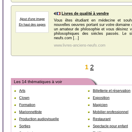
Livres de qualité à vendre
Ajout d'une image
Vous êtes étudiant en médecine et souha
nouvelles oeuvres portant sur votre domaine 
En haut des pages
un amateur de philosophie et vous désirez vi
philosophiques des siècles passés. Le sit
neufs.com [...]
www.livres-anciens-neufs.com
1
2
Les 14 thématiques à voir
Arts
Billetterie et réservation
Clown
Exposition
Formation
Magicien
Marionnettiste
Mobilier professionnel
Production audiovisuelle
Restaurant
Sorties
Spectacle pour enfant