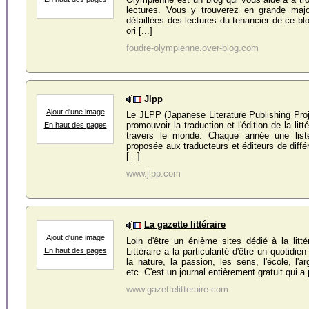
lectures. Vous y trouverez en grande major
détaillées des lectures du tenancier de ce bl
ori [...]
foudre-olympienne.over-blog.com
Jlpp
Ajout d'une image
Le JLPP (Japanese Literature Publishing Proj
promouvoir la traduction et l'édition de la lit
En haut des pages
travers le monde. Chaque année une lis
proposée aux traducteurs et éditeurs de diffé
[...]
www.jlpp.com
La gazette littéraire
Ajout d'une image
Loin d'être un énième sites dédié à la litté
Littéraire a la particularité d'être un quotidi
En haut des pages
la nature, la passion, les sens, l'école, l'a
etc. C'est un journal entièrement gratuit qui a 
www.gazettelitteraire.com