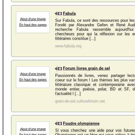
Fabula
Ajout d'une image
Sur Fabula, ce sont des ressources pour les é
Fondé par Alexandre Gefen et René Aud
En haut des pages
recherche Fabula rassemble aujourd'h
chercheurs pour qui la réflexion sur les 
littéraires constitue [...]
www.fabula.org
Forum livres grain de sel
Ajout d'une image
Passionnés de livres, venez partager lec
coeur sur le forum ! Les thèmes les plus var
En haut des pages
littérature classique et contemporaine av
monde entier, poésie, polar, BD et SF, d
l'actualité l [...]
grain-de-sel.cultureforum.net
Foudre olympienne
Ajout d'une image
Si vous cherchez une aide pour vos futures
Olympienne est un blog qui vous aidera à tr
En haut des pages