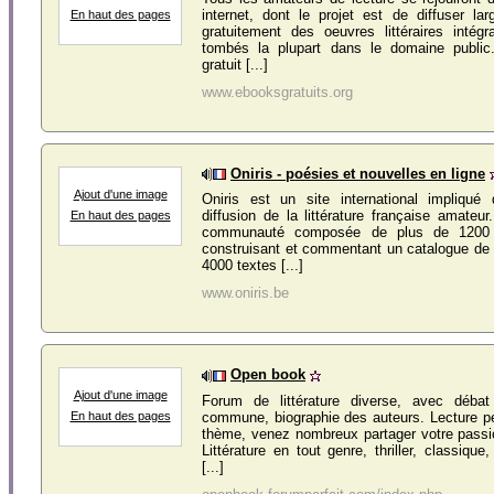
internet, dont le projet est de diffuser la
En haut des pages
gratuitement des oeuvres littéraires intégr
tombés la plupart dans le domaine public
gratuit [...]
www.ebooksgratuits.org
Oniris - poésies et nouvelles en ligne
Ajout d'une image
Oniris est un site international impliqué 
diffusion de la littérature française amateur
En haut des pages
communauté composée de plus de 1200 
construisant et commentant un catalogue de 
4000 textes [...]
www.oniris.be
Open book
Ajout d'une image
Forum de littérature diverse, avec débat l
commune, biographie des auteurs. Lecture pe
En haut des pages
thème, venez nombreux partager votre passio
Littérature en tout genre, thriller, classiqu
[...]