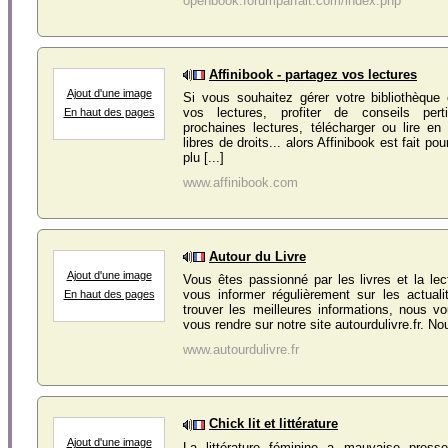
openbook.forumparfait.com/index.php
Affinibook - partagez vos lectures
Ajout d'une image
Si vous souhaitez gérer votre bibliothèque 
vos lectures, profiter de conseils per
En haut des pages
prochaines lectures, télécharger ou lire e
libres de droits... alors Affinibook est fait po
plu [...]
www.affinibook.com
Autour du Livre
Ajout d'une image
Vous êtes passionné par les livres et la le
vous informer régulièrement sur les actuali
En haut des pages
trouver les meilleures informations, nous v
vous rendre sur notre site autourdulivre.fr. Nou
www.autourdulivre.fr
Chick lit et littérature
Ajout d'une image
La littérature féminine a mauvaise presse