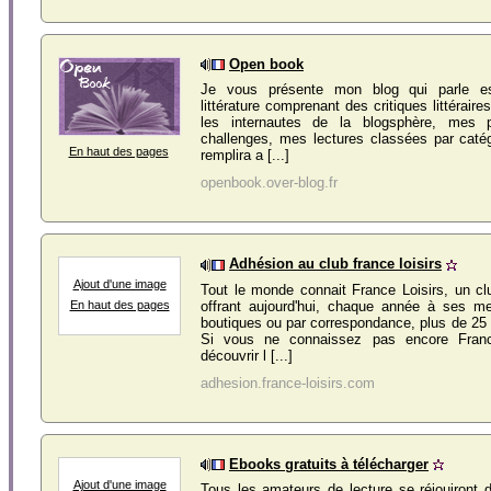
Open book
Je vous présente mon blog qui parle es
littérature comprenant des critiques littéraire
les internautes de la blogsphère, mes pa
challenges, mes lectures classées par caté
En haut des pages
remplira a [...]
openbook.over-blog.fr
Adhésion au club france loisirs
Ajout d'une image
Tout le monde connait France Loisirs, un c
offrant aujourd'hui, chaque année à ses 
En haut des pages
boutiques ou par correspondance, plus de 25 m
Si vous ne connaissez pas encore Franc
découvrir l [...]
adhesion.france-loisirs.com
Ebooks gratuits à télécharger
Ajout d'une image
Tous les amateurs de lecture se réjouiront 