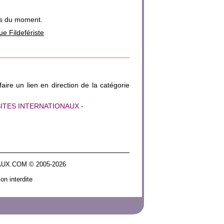
ins du moment.
ue Fildefériste
faire un lien en direction de la catégorie
ml">SITES INTERNATIONAUX -
IONAUX.COM © 2005-2026
on interdite