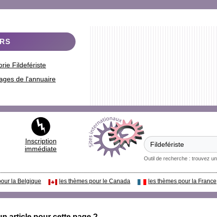
ERS
rie Fildefériste
ages de l'annuaire
Inscription
immédiate
Outil de recherche : trouvez un
pour la Belgique
les thèmes pour le Canada
les thèmes pour la France
un article pour cette page ?