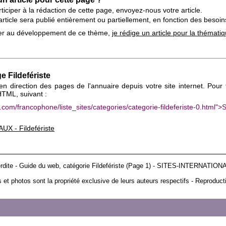
ticiper à la rédaction de cette page, envoyez-nous votre article.
e article sera publié entièrement ou partiellement, en fonction des beso
iper au développement de ce thème,
je rédige un article pour la thématiq
e Fildefériste
n en direction des pages de l'annuaire depuis votre site internet. Pour 
 HTML, suivant :
ux.com/francophone/liste_sites/categories/categorie-fildeferiste-0.ht
X - Fildefériste
terdite - Guide du web, catégorie Fildefériste (Page 1) - SITES-INTERNAT
et photos sont la propriété exclusive de leurs auteurs respectifs - Reproducti