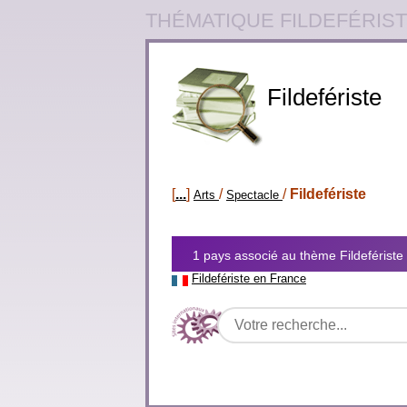
THÉMATIQUE FILDEFÉRIS
Fildefériste
[
...
]
/
/
Fildefériste
Arts
Spectacle
1 pays associé au thème Fildefériste
Fildefériste en France