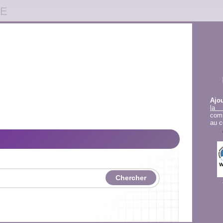
TE
Ajou
la 
comm
au c