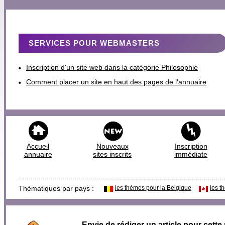
SERVICES POUR WEBMASTERS
Inscription d'un site web dans la catégorie Philosophie
Comment placer un site en haut des pages de l'annuaire
Accueil
Nouveaux
Inscription
annuaire
sites inscrits
immédiate
Thématiques par pays :
les thèmes pour la Belgique
les t
Envie de rédiger un article pour cette