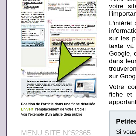
votre si
l'importa
L'intérêt
informati
sur les 
texte va
Google, q
dans leur
trouveron
sur Googl
Votre co
fiche et
apportant
Position de l'article dans une fiche détaillée
En vert
, l'emplacement de votre article !
Voir l'exemple d'un article déjà publié
Petit
Si vou
MENU SITE N°52365