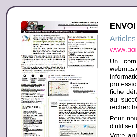
ENVOI
Articles
www.boi
Un comm
webmaste
informati
professio
fiche dét
au succ
recherch
Pour nou
d'utilise
Votre art