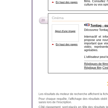
films. Consultez l
En haut des pages
culture ou vos opi
Cinéma
20
Tontiag - q
Découvrez Tontiag.
Ajout d'une image
Internactif et in
propose une nouv
important que visu
En haut des pages
vidéo, représent
agréables.
L'utilisateur peut le
Répliques de film
Réplique film
Cin
Les résultats du moteur de recherche affichent la fich
Pour chaque requête, l'affichage des résultats obéit à
saisis lors de l'inscription.
Côté classement, sont placés en tête des résultats l