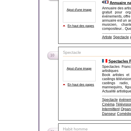
Annuaire na
Annuaire des artis
Ajout d'une image
gratuit pour org
événements, offre 
annuaire est un a
musicien, chant
En haut des pages
compositeur... Que
Artiste
Spectacle
Spectacle
10
Spectacles F
Spectacles Franc
Ajout d'une image
artistiques
Book artistes et 
castings télévisio
castings radio
En haut des pages
mannequins, figu
Actualité artistique
Spectacle
événem
Cinéma
Télévisio
Intermittent
Organi
Danseur
Comédi
Habit homme