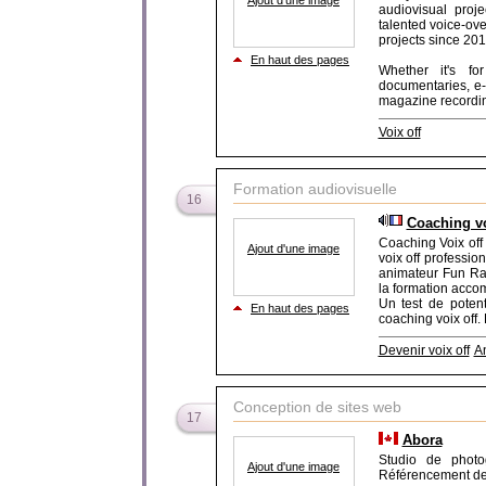
Ajout d'une image
audiovisual proj
talented voice-ove
projects since 201
En haut des pages
Whether it's for
documentaries, e-
magazine recording
Voix off
Formation audiovisuelle
16
Coaching vo
Coaching Voix off 
Ajout d'une image
voix off professi
animateur Fun Rad
la formation acco
Un test de potent
En haut des pages
coaching voix off.
Devenir voix off
A
Conception de sites web
17
Abora
Studio de photo
Ajout d'une image
Référencement de 