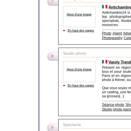
7
Antichambr
Antichambre24 is
Ajout d'une image
top photographer
specialists, illus
resources.
En haut des pages
Photo
Agent
Adve
Photography
Cele
Studio photo
8
Vanity Trend
Présent en régio
Ajout d'une image
tous et pour tout
Paris et en régio
photo à thème, ou 
En haut des pages
Que vous soyez mo
un casting, une f
sa grosses[...]
Séance photo
Sho
Studio photo paris
Spectacle
9