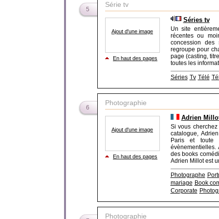
Série tv
5
Séries tv
Un site entièreme
Ajout d'une image
récentes ou moin
concession des s
regroupe pour ch
page (casting, tit
En haut des pages
toutes les informat
Séries
Tv
Télé
Té
Photographie
6
Adrien Millo
Si vous cherchez
Ajout d'une image
catalogue, Adrie
Paris et toute 
évènementielles. 
des books comédie
En haut des pages
Adrien Millot est 
Photographe
Port
mariage
Book co
Corporate
Photog
Photographie