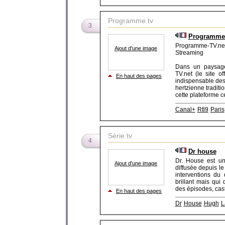
Programme tv
3
Programme-
Programme-TV.net
Ajout d'une image
Streaming
Dans un paysage
TV.net (le site o
En haut des pages
indispensable des 
hertzienne tradit
cette plateforme cent
Canal+
Rtl9
Paris
Série tv
4
Dr house
Dr. House est un
Ajout d'une image
diffusée depuis l
interventions du
brillant mais qui 
des épisodes, cast
En haut des pages
Dr
House
Hugh
L