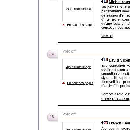
Michel rous
Ne perdez plus de
Ajout d'une image
parfaitement avec 
de studios d'enreg
d'internet et co
qu'une voix off, 
En haut des pages
concevoir vos mess
Voix off
Voix off
14
David Vicen
Etre comédien voi
Ajout d'une image
quelle émotion à 
comédien voix off
styles d'interpré
émerveillés, pro
En haut des pages
réactivité et profe
Voix off
Radio
Pub
Comédien voix off
Voix off
15
French Fem
Are you in searc