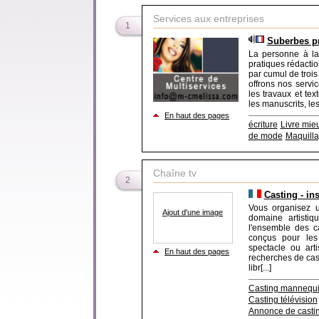
Services aux entreprises
1
Suberbes pr
La personne à la 
pratiques rédactio
par cumul de trois
offrons nos servic
les travaux et te
les manuscrits, les 
En haut des pages
écriture
Livre mie
de mode
Maquill
Chaîne tv
2
Casting - in
Vous organisez u
Ajout d'une image
domaine artisti
l'ensemble des c
conçus pour les 
spectacle ou art
En haut des pages
recherches de cast
libr[...]
Casting mannequ
Casting télévision
Annonce de casti