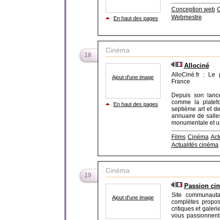
Conception web
C
Webmestre
En haut des pages
Cinéma
18
Allociné
AlloCiné.fr : Le 
Ajout d'une image
France
Depuis son lanc
comme la platef
En haut des pages
septième art et d
annuaire de salle
monumentale et une
Films
Cinéma
Act
Actualités cinéma
Cinéma
19
Passion ci
Site communauta
Ajout d'une image
complètes propo
critiques et galeri
vous passionnent.