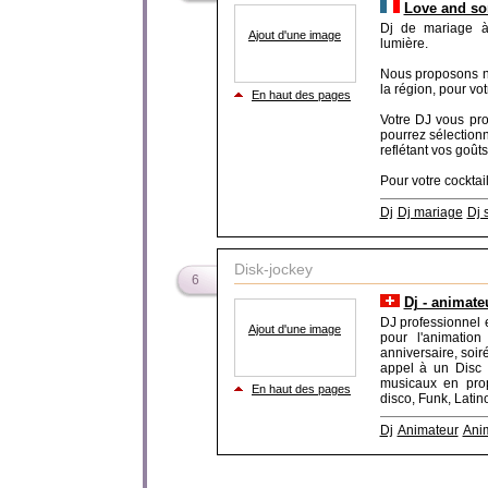
Love and s
Dj de mariage à
Ajout d'une image
lumière.
Nous proposons no
la région, pour vo
En haut des pages
Votre DJ vous pr
pourrez sélectionn
reflétant vos goûts
Pour votre cocktail,
Dj
Dj mariage
Dj 
Disk-jockey
6
Dj - animate
DJ professionnel
Ajout d'une image
pour l'animation
anniversaire, soir
appel à un Disc 
musicaux en pro
En haut des pages
disco, Funk, Latinos
Dj
Animateur
Ani