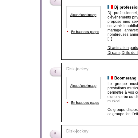
3
Dj professi
Dj professionnel
Ajout d'une image
d'évènements priv
propose mes serv
souvenir inoubli
mariage, annivers
En haut des pages
nombreuses anima
[...]
Dj animation paris
Dj paris
Dj ile de 
Disk-jockey
4
Boomerang 
Le groupe musi
Ajout d'une image
prestations musica
permettre à vos c
d'une soirée ou d
musical.
En haut des pages
Ce groupe dispose 
ce groupe font l'ef
Disk-jockey
5