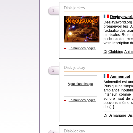
Disk-jockey
1
Deejaysworl
Deejaysworld.org
promouvoir les DJ
l'actualité des gr
musicales. Retrouv
podcasts des memb
votre inscription d
En haut des pages
Dj
Clubbing
Anima
Disk-jockey
2
Animentiel
Animentiel est un
Ajout d'une image
Plus qu'une simpl
ambiance inoubli
intérieur comme 
sonore haut de 
En haut des pages
pouvons même su
des[...]
Dj
Dj mariage
Dis
Disk-jockey