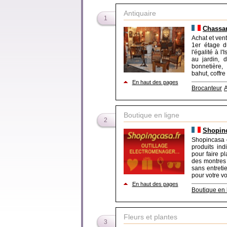
Antiquaire
1
Chassan
Achat et vent
1er étage d
l'égalité à l
au jardin, 
bonnetière, 
bahut, coffre
En haut des pages
Brocanteur
A
Boutique en ligne
2
Shopinc
Shopincasa e
produits ind
pour faire p
des montres 
sans entreti
pour votre vo
En haut des pages
Boutique en 
Fleurs et plantes
3