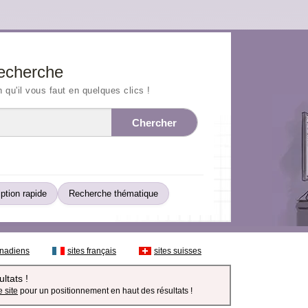
echerche
n qu'il vous faut en quelques clics !
Chercher
iption rapide
Recherche thématique
anadiens
sites français
sites suisses
ltats !
 site
pour un positionnement en haut des résultats !