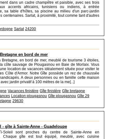
ent dans un cadre champêtre et paisible, avec ses trois
ux accents africains, tunisiens ou indiens, à entrée
, sa table d'hôtes, sa piscine au milieu d'un parc-jardin
s centenaires. Sarlat, à proximité, tout comme tant d'autres
rdogne
Sarlat
24200
 Bretagne en bord de mer
n Bretagne, en bord de mer, meublé de tourisme 3 étoiles,
 la côte sauvage de Plougasnou en Baie de Morlaix. Vous
'une location de vacances idéalement située pour visiter le
 les Côte d'Armor. Notre Gîte possède un rez de chaussée
handicapés. A deux personnes ou en famille cette maison
vec jardin privatif à 100 mètres de la me[...]
agne
Vacances finistère
Gîte finistère
Gîte bretagne
cances
Location plougasnou
Gîte plougasnou
Gîte 29
retagne
29630
il - gîte à Sainte-Anne - Guadeloupe
Ti-Soleil sont proches du centre de Sainte-Anne en
. Chaque gîte est tout équipé, meublé, avec cuisine