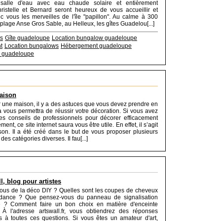
salle d'eau avec eau chaude solaire et entièrement
hristelle et Bernard seront heureux de vous accueillir et
c vous les merveilles de l'île "papillon". Au calme à 300
 plage Anse Gros Sable, au Helleux, les gîtes Guadelou[...]
es
Gîte guadeloupe
Location bungalow guadeloupe
t
Location bungalows
Hébergement guadeloupe
 guadeloupe
aison
 une maison, il y a des astuces que vous devez prendre en
 vous permettra de réussir votre décoration. Si vous avez
es conseils de professionnels pour décorer efficacement
ent, ce site internet saura vous être utile. En effet, il s’agit
on. Il a été créé dans le but de vous proposer plusieurs
des catégories diverses. Il fau[...]
l, blog pour artistes
ous de la déco DIY ? Quelles sont les coupes de cheveux
ndance ? Que pensez-vous du panneau de signalisation
e ? Comment faire un bon choix en matière d'enceinte
 À l'adresse artswall.fr, vous obtiendrez des réponses
es à toutes ces questions. Si vous êtes un amateur d'art,