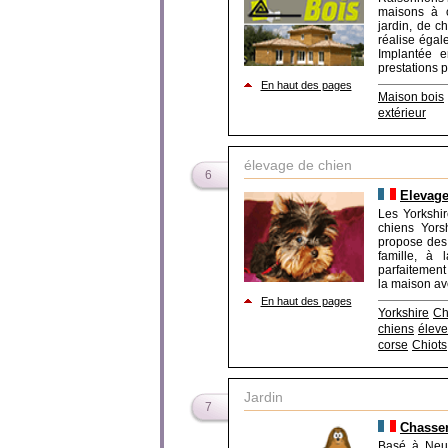
maisons à o
jardin, de c
réalise égale
Implantée e
prestations p
En haut des pages
Maison bois
extérieur
élevage de chien
6
Elevage
Les Yorkshir
chiens Yors
propose des 
famille, à 
parfaitement
la maison ave
En haut des pages
Yorkshire
Ch
chiens
éleve
corse
Chiots
Jardin
7
Chasser
Basé à Neuil