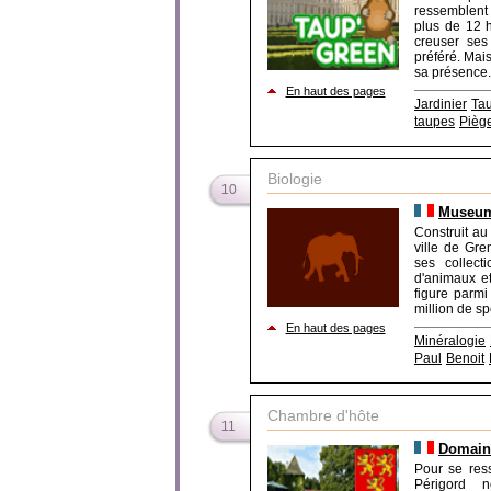
ressemblent 
plus de 12 h
creuser ses
préféré. Mai
sa présence. 
En haut des pages
Jardinier
Tau
taupes
Pièg
Biologie
10
Museum 
Construit au
ville de Gre
ses collect
d'animaux e
figure parm
million de s
En haut des pages
Minéralogie
Paul
Benoit
Chambre d'hôte
11
Domain
Pour se res
Périgord 