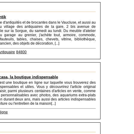
tik
e d'antiquités et de brocantes dans le Vaucluse, et aussi au
u village des antiquaires de la gare, 2 bis avenue de
'Isle sur la Sorgue, du samedi au lundi. Du meuble d'atelier
du garage au grenier, j'achète tout, armoire, commode,
fauteuils, tables, chaises, chevets, vitrine, bibliothèque,
 ancien, des objets de décoration, [...]
ntiquaire
84800
asa, la boutique indispensable
st une boutique en ligne sur laquelle vous trouverez des
ispensables et utiles. Vous y découvrirez l'article original
laisir, parmi plusieurs centaines d'articles en vente, comme
personnalisables avec photos, des aquariums extra-plats
en durant deux ans, mais aussi des articles indispensables
iture ou l'entretien de la maison[...]
ligne