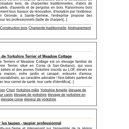
ssature bois, de charpentes traditionnelles, d'abris de
halets, d'auvents et de pergolas en bois. Raisonnons bois
ment tous travaux de rénovation, d'isolation par l'extérieur.
n Gironde, à Sainte-Gemme, l'entreprise propose des
our les professionnels (taille de charpen[...]
Construction bois
Charpente traditionnelle
Aménagement
 de Yorkshire Terrier of Meadow Cottage
e Terriers of Meadow Cottage est un élevage familial de
hire Terrier, situé en Corse (à San-Giuliano), qui vous
bébés et des jeunes Yorkshire inscrits au LOF, élevés en
la maison, entre jardin et canapé, entourés d'amour,
 sociabilisés, au caractère adorable ! Nos bébés partent de
c leur carnet de santé, leur carte d'identifica[...]
ien
Chiot
Yorkshire mâle
Yorkshire femelle
élevage de
ur canin
élevage de yorkshire
élevage de yorkshire en
élevage corse
éleveur de yorkshire
 les taupes - taupier professionnel
ly-sur-Seine et intervenant sur l'ensemble de la région