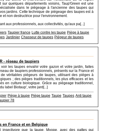
t sur quelques départements voisins, Taup'Green est une
pécialisée dans le piégeage à l'ancienne des taupes qui
vos jardins. Cette technique de piégeage des taupes est à
ace et non destructrice pour l'environnement.
ant aux professionnels, aux collectivités, qu'aux pa[...]
iers
Taupier france
Lutte contre les taupe
Piège à taupe
pes
Jardinier
Chasseur de taupes
Piégeur de taupes
 - réseau de taupiers
voir les taupes envahir votre gazon et votre jardin, faites
éseau de taupiers professionnels, présents sur la France et
 de véritables piégeurs de taupes, utilisant des pièges à
giques ; des pièges traditionnels, les plus efficaces et les
sés en culture biologique. Grâce au piégeage traditionnel,
u label Biotaup', votre jard[...]
pier
Piège à taupe
Piège taupe
Taupe
Taupes
Anti taupe
aupier 78
s en France et en Belgique
it insectivore que la taupe. Myope, avec des pattes qui