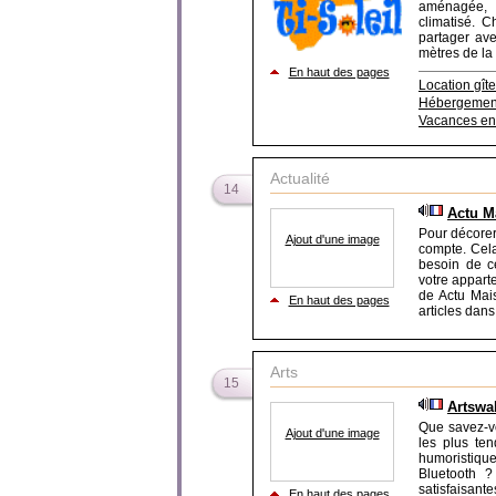
aménagée, 
climatisé. C
partager ave
mètres de la
En haut des pages
Location gît
Hébergemen
Vacances en
Actualité
14
Actu M
Pour décorer
Ajout d'une image
compte. Cela
besoin de c
votre appartem
de Actu Mais
En haut des pages
articles dans 
Arts
15
Artswal
Que savez-v
Ajout d'une image
les plus te
humoristiqu
Bluetooth ?
satisfaisant
En haut des pages