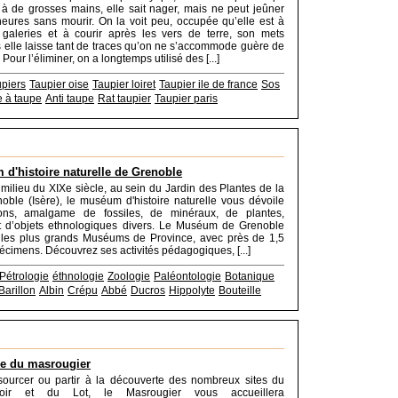
à de grosses mains, elle sait nager, mais ne peut jeûner
eures sans mourir. On la voit peu, occupée qu’elle est à
 galeries et à courir après les vers de terre, son mets
s elle laisse tant de traces qu’on ne s’accommode guère de
Pour l’éliminer, on a longtemps utilisé des [...]
piers
Taupier oise
Taupier loiret
Taupier ile de france
Sos
e à taupe
Anti taupe
Rat taupier
Taupier paris
d'histoire naturelle de Grenoble
 milieu du XIXe siècle, au sein du Jardin des Plantes de la
noble (Isère), le muséum d'histoire naturelle vous dévoile
ions, amalgame de fossiles, de minéraux, de plantes,
t d’objets ethnologiques divers. Le Muséum de Grenoble
i les plus grands Muséums de Province, avec près de 1,5
pécimens. Découvrez ses activités pédagogiques, [...]
Pétrologie
éthnologie
Zoologie
Paléontologie
Botanique
Barillon
Albin
Crépu
Abbé
Ducros
Hippolyte
Bouteille
e du masrougier
sourcer ou partir à la découverte des nombreux sites du
noir et du Lot, le Masrougier vous accueillera