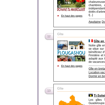
chaleureusem
chambres, a
indépendante
dotés d'arbre
l[...]
En haut des pages
Aquitaine
Do
Gîte
12
Gîte en
Notre gîte e
se situe sur
bénéficiez d
Finistère et
adapté aux 
de vacances a
En haut des pages
Gîte en bret
Location va
Dormir en b
Gîte
13
Ti-Sole
Les gîtes 
Guadeloupe