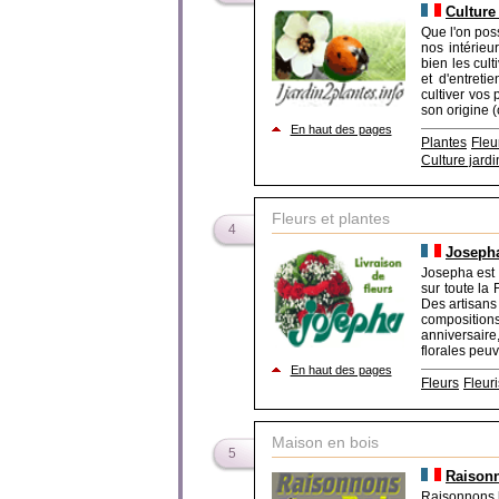
Culture
Que l'on pos
nos intérieu
bien les cult
et d'entret
cultiver vos
son origine (c
En haut des pages
Plantes
Fleu
Culture jardi
Fleurs et plantes
4
Josepha
Josepha est 
sur toute la 
Des artisans 
compositio
anniversaire
florales peu
En haut des pages
Fleurs
Fleuri
Maison en bois
5
Raison
Raisonnons b