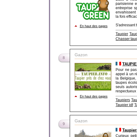
parisienne e
entreprise s
envahissent 
la fois effic
S'adressant t
En haut des pages
Taupier
Taup
Chasser tau
Gazon
8
TAUPIER
Pour ne pas 
appel à un r
la Belgique,
taupes écolo
seuls autori
respectueux d
En haut des pages
Taupiers
Tau
Taupier idf
T
Gazon
9
Taupier
Curieux pet