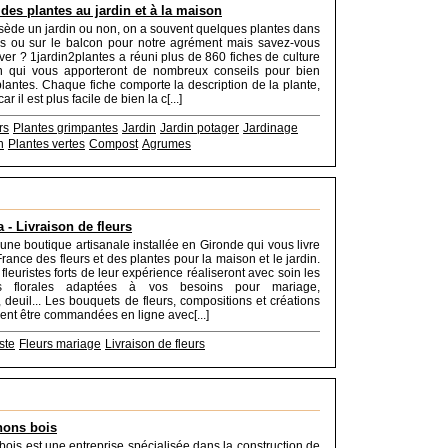
 des plantes au jardin et à la maison
sède un jardin ou non, on a souvent quelques plantes dans
rs ou sur le balcon pour notre agrément mais savez-vous
iver ? 1jardin2plantes a réuni plus de 860 fiches de culture
ien qui vous apporteront de nombreux conseils pour bien
 plantes. Chaque fiche comporte la description de la plante,
ar il est plus facile de bien la c[...]
rs
Plantes grimpantes
Jardin
Jardin potager
Jardinage
n
Plantes vertes
Compost
Agrumes
 - Livraison de fleurs
une boutique artisanale installée en Gironde qui vous livre
France des fleurs et des plantes pour la maison et le jardin.
fleuristes forts de leur expérience réaliseront avec soin les
ns florales adaptées à vos besoins pour mariage,
, deuil... Les bouquets de fleurs, compositions et créations
vent être commandées en ligne avec[...]
ste
Fleurs mariage
Livraison de fleurs
nons bois
ois est une entreprise spécialisée dans la construction de