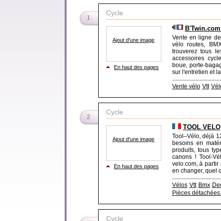
Cycle
1
B'Twin.com 
Vente en ligne de 
Ajout d'une image
vélo routes, BMX
trouverez tous l
accessoires cycle
boue, porte-bagag
En haut des pages
sur l'entretien et l
Vente vélo
Vtt
Vél
Cycle
2
TOOL VELO
Tool–Vélo, déjà 1
Ajout d'une image
besoins en matér
produits, tous ty
canons ! Tool-Vél
velo.com, à parti
En haut des pages
en changer, quel q
Vélos
Vtt
Bmx
De
Pièces détachées
Cycle