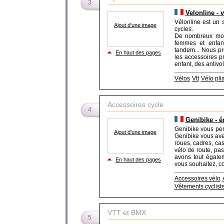
3
Velonline - 
Vélonline est un 
Ajout d'une image
cycles.
De nombreux mod
femmes et enfant
tandem... Nous pr
En haut des pages
les accessoires p
enfant, des antivol
Vélos
Vtt
Vélo pli
Accessoires cycle
4
Genibike - é
Genibike vous per
Ajout d'une image
Genibike vous avez 
roues, cadres, cas
vélo de route, pa
avons tout égalem
En haut des pages
vous souhaitez, co
Accessoires vélo
Vêtements cyclist
VTT et BMX
5