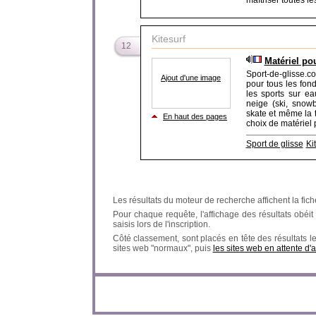
maîtriser toutes l
Kitesurf
12
Matériel pou
Sport-de-glisse.c
Ajout d'une image
pour tous les fond
les sports sur ea
neige (ski, snow
skate et même la 
En haut des pages
choix de matériel 
Sport de glisse
Ki
Les résultats du moteur de recherche affichent la fich
Pour chaque requête, l'affichage des résultats obéit à
saisis lors de l'inscription.
Côté classement, sont placés en tête des résultats l
sites web "normaux", puis
les sites web en attente d'