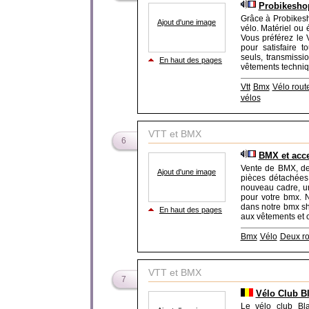
Probikeshop
Grâce à Probikesho
Ajout d'une image
vélo. Matériel ou 
Vous préférez le
pour satisfaire 
seuls, transmissio
En haut des pages
vêtements technique
Vtt
Bmx
Vélo rout
vélos
VTT et BMX
6
BMX et acc
Vente de BMX, de
Ajout d'une image
pièces détachées
nouveau cadre, un
pour votre bmx. 
dans notre bmx sh
En haut des pages
aux vêtements et c
Bmx
Vélo
Deux r
VTT et BMX
7
Vélo Club Bl
Le vélo club Bla