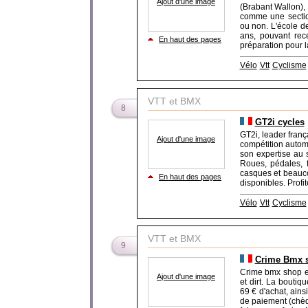
Ajout d'une image
(Brabant Wallon),
comme une section
ou non. L'école d
ans, pouvant rece
En haut des pages
préparation pour la
Vélo
Vtt
Cyclisme
VTT et BMX
8
GT2i cycles
GT2i, leader fran
Ajout d'une image
compétition autom
son expertise au s
Roues, pédales, fr
casques et beauco
En haut des pages
disponibles. Profit
Vélo
Vtt
Cyclisme
VTT et BMX
9
Crime Bmx s
Crime bmx shop es
Ajout d'une image
et dirt. La boutiqu
69 € d'achat, ain
de paiement (chèq