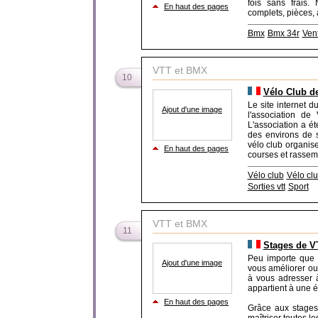
fois sans frais.
En haut des pages
complets, pièces, a
Bmx
Bmx 34r
Ven
VTT et BMX
10
Vélo Club de
Le site internet d
Ajout d'une image
l'association de
L'association a é
des environs de s
vélo club organis
En haut des pages
courses et rassemb
Vélo club
Vélo cl
Sorties vtt
Sport
VTT et BMX
11
Stages de V
Peu importe que 
Ajout d'une image
vous améliorer ou
à vous adresser à
appartient à une é
En haut des pages
Grâce aux stages