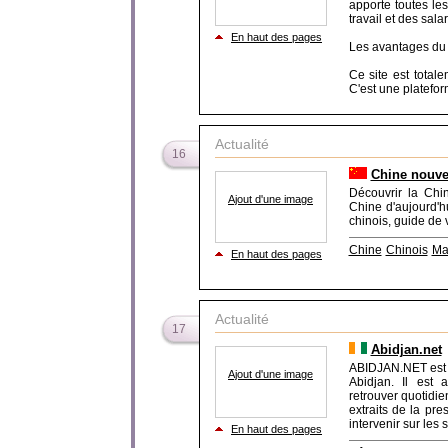
apporte toutes les
travail et des salar
En haut des pages
Les avantages du
Ce site est tota
C'est une plateform
Actualité
16
Chine nouve
Découvrir la Chin
Ajout d'une image
Chine d'aujourd'hu
chinois, guide de
Chine
Chinois
Ma
En haut des pages
Actualité
17
Abidjan.net
ABIDJAN.NET est l
Ajout d'une image
Abidjan. Il est 
retrouver quotidie
extraits de la pre
intervenir sur les s
En haut des pages