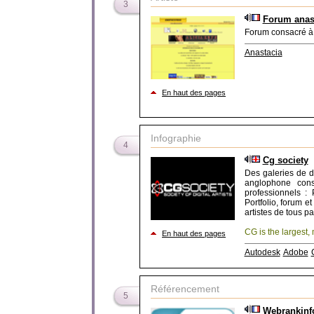
3
Forum anas
Forum consacré à
Anastacia
En haut des pages
Infographie
4
Cg society
Des galeries de d
anglophone cons
professionnels :
Portfolio, forum e
artistes de tous p
CG is the largest, 
En haut des pages
Autodesk
Adobe
Référencement
5
Webrankinf