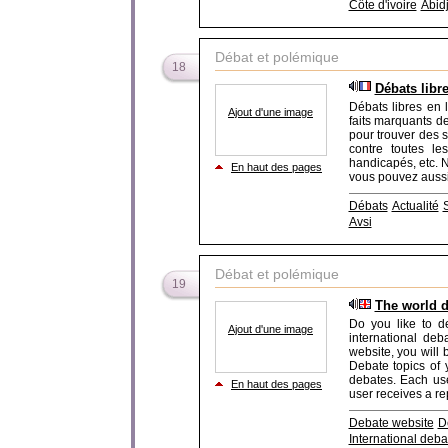
Côte d'ivoire
Abid
Débat et polémique
18
Débats libre
Débats libres en 
Ajout d'une image
faits marquants de
pour trouver des s
contre toutes le
handicapés, etc. N
En haut des pages
vous pouvez aussi 
Débats
Actualité
Avsi
Débat et polémique
19
The world d
Do you like to de
Ajout d'une image
international deb
website, you will 
Debate topics of y
debates. Each use
En haut des pages
user receives a rep
Debate website
D
International deba