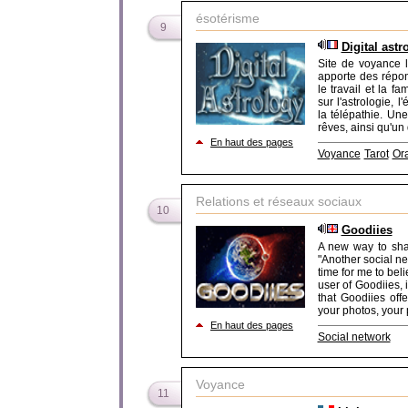
ésotérisme
9
Digital astr
Site de voyance l
apporte des répon
le travail et la 
sur l'astrologie,
la télépathie. Une
rêves, ainsi qu'un 
En haut des pages
Voyance
Tarot
Or
Relations et réseaux sociaux
10
Goodiies
A new way to shar
"Another social net
time for me to beli
user of Goodiies, 
that Goodiies off
your photos, your p
En haut des pages
Social network
Voyance
11