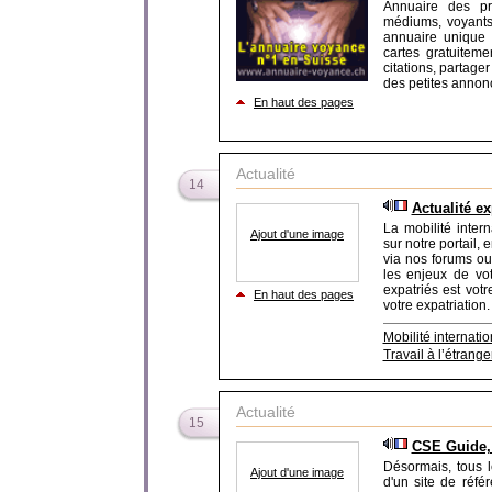
Annuaire des pr
médiums, voyants,
annuaire unique 
cartes gratuiteme
citations, partager
des petites annon
En haut des pages
Actualité
14
Actualité ex
La mobilité intern
Ajout d'une image
sur notre portail,
via nos forums ou
les enjeux de vot
expatriés est vot
En haut des pages
votre expatriation.
Mobilité internati
Travail à l’étrange
Actualité
15
CSE Guide, 
Désormais, tous 
Ajout d'une image
d'un site de réfé