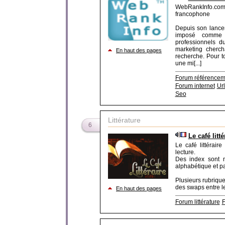
WebRankInfo.co
francophone
Depuis son lance
imposé comme l
professionnels d
marketing cherch
En haut des pages
recherche. Pour t
une mi[...]
Forum référencem
Forum internet
Url
Seo
Littérature
6
Le café litté
Le café littérair
lecture.
Des index sont m
alphabétique et pa
Plusieurs rubriqu
des swaps entre le
En haut des pages
Forum littérature
F