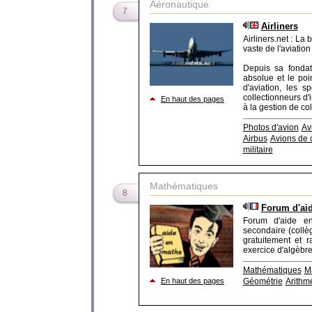
Aéronautique
7
Airliners
Airliners.net : L
vaste de l'aviatio
Depuis sa fondat
absolue et le poi
d'aviation, les s
collectionneurs d'
En haut des pages
à la gestion de coll[
Photos d'avion
Av
Airbus
Avions de 
militaire
Mathématiques
8
Forum d'ai
Forum d'aide e
secondaire (collè
gratuitement et 
exercice d'algèbre
Mathématiques
M
En haut des pages
Géométrie
Arithm