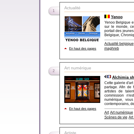
Actualité
1
Yenoo
Yenoo Belgique est
sur le monde, c
portail des jeune
Belgique, Chroniq
Actualité belgique
maghreb
En haut des pages
Art numérique
2
Alchimia s
Cette galerie d'art
partage. Afin de 
artistes de tale
commission n'est
numérique, vous 
contemporains, des
En haut des pages
Art
Art numérique
Scènes de vie
Art
Artiste