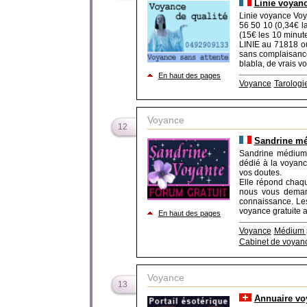
Linie voyanc
Linie voyance Voy
56 50 10 (0,34€ l
(15€ les 10 minut
LINIE au 71818 ou
sans complaisance
blabla, de vrais v
En haut des pages
Voyance
Tarologi
Voyance
12
Sandrine m
Sandrine médium 
dédié à la voyanc
vos doutes.
Elle répond chaqu
nous vous demand
connaissance. Les
voyance gratuite a
En haut des pages
Voyance
Médium 
Cabinet de voyan
Voyance
13
Annuaire voy