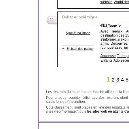
website
World deb
Débat et polémique
20
Teemix
Avec Teemix, A
Ajout d'une image
destination des 15
s’informer, s’ex
amis. Découvrez 
rubrique astro, un 
En haut des pages
Jeunesse
Teenag
Enfants
Adolesce
1
2
3
4
5
Les résultats du moteur de recherche affichent la fich
Pour chaque requête, l'affichage des résultats obéit à
saisis lors de l'inscription.
Côté classement, sont placés en tête des résultats l
sites web "normaux", puis
les sites web en attente d'